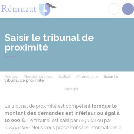
Rémuzat
Acc
Saisir le tribunal de
proximité
Accueil
Mes démarches
Justice
Affaire civile
Saisir le
tribunal de proximité
Partager
Partager sur Facebook
Partager sur X - Twit
Partager sur
Par
Le tribunal de proximité est compétent
lorsque le
montant des demandes est inférieur ou égal à
10 000 €
. Le tribunal est saisi par
requête
ou par
assignation
. Nous vous présentons les informations à