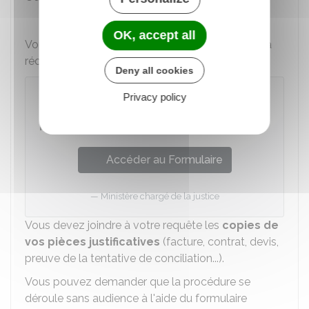
Avocat
OK, accept all
Vous pouvez utiliser le modèle suivant ou bien la
rédiger sur papier libre :
Deny all cookies
Privacy policy
Requête aux fins de saisine du
tribunal judiciaire ou du tribunal de
proximité
Accéder au Formulaire
Ministère chargé de la justice
Vous devez joindre à votre requête les
copies de
vos pièces justificatives
(facture, contrat, devis,
preuve de la tentative de conciliation...).
Vous pouvez demander que la procédure se
déroule sans audience à l'aide du formulaire