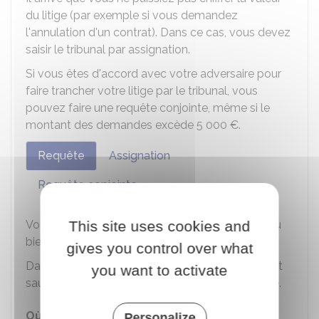
du litige (par exemple si vous demandez
l'annulation d'un contrat). Dans ce cas, vous devez
saisir le tribunal par assignation.
Si vous êtes d'accord avec votre adversaire pour
faire trancher votre litige par le tribunal, vous
pouvez faire une requête conjointe, même si le
montant des demandes excède
5 000 €
.
Requête
Assignation
Requête conjointe
This site uses cookies and
Vous pouvez préparer la requête vous-même ou
bien demander à un avocat de le faire.
gives you control over what
Dans ce cas, vous devez rémunérer votre avocat
you want to activate
sauf si vous obtenez
l'aide juridictionnelle
totale.
Où s'adresser ?
Personalize