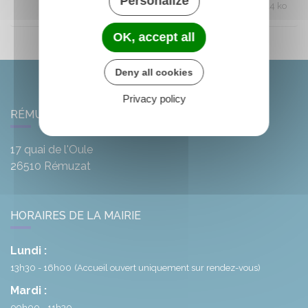
Personalize
sem-48
PDF 130.14 ko
OK, accept all
Deny all cookies
Privacy policy
RÉMUZAT
17 quai de l'Oule
26510
Rémuzat
HORAIRES DE LA MAIRIE
Lundi :
13h30 - 16h00
(Accueil ouvert uniquement sur rendez-vous)
Mardi :
09h00 - 11h30