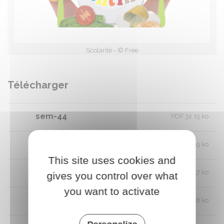
Scolarité - © Free
Télécharger
sem-44
PDF 32.15 ko
sem-45
PDF 32.09 ko
This site uses cookies and
sem-46
PDF 128.57 ko
gives you control over what
you want to activate
sem-47
PDF 130.58 ko