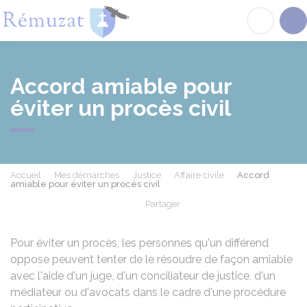
Rémuzat
Acc
Accord amiable pour
éviter un procès civil
Accueil
Mes démarches
Justice
Affaire civile
Accord
amiable pour éviter un procès civil
Partager
Partager sur Facebook
Partager sur X - Twit
Partager sur
Par
Pour éviter un procès, les personnes qu'un différend
oppose peuvent tenter de le résoudre de façon amiable
avec l'aide d'un juge, d'un conciliateur de justice, d'un
médiateur ou d'avocats dans le cadre d'une procédure