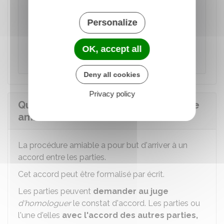
délai de prescription
est
suspendu
. La
prescription recommence courir à partir de la
Personalize
fin de la médiation, de la conciliation ou du
terme de la procédure participative pour une
OK, accept all
durée qui ne peut pas être inférieure à 6 mois.
Deny all cookies
Privacy policy
Quels sont les effets de la procédure
amiable ?
La procédure amiable a pour but d'arriver à un
accord entre les parties.
Cet accord peut être formalisé par écrit.
Les parties peuvent
demander au juge
d'homologuer
le constat d'accord. Les parties ou
l'une d'elles
avec l'accord des autres parties,