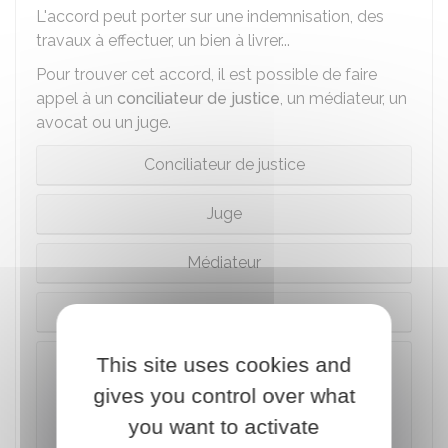
L'accord peut porter sur une indemnisation, des
travaux à effectuer, un bien à livrer...
Pour trouver cet accord, il est possible de faire
appel à un
conciliateur de justice
, un médiateur, un
avocat ou un juge.
Conciliateur de justice
Juge
Médiateur
Procédure participative avec avocat
This site uses cookies and
Attention
gives you control over what
Lorsque qu'une instance est en cours et que
les parties ont recours à la conciliation, à la
you want to activate
médiation ou à la procédure participative, le