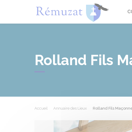
Rémuza
C
Rolland Fils 
Accueil
Annuaire des Lieux
Rolland Fils Maçonn