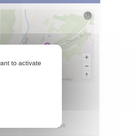
Changer le fond de carte
ant to activate
© Plan-interactif
© Contributeurs d'OpenStreetMap
La Guindonnière
26510 Rémuzat - France
04 75 27 86 31
daniel.rolland605@orange.fr