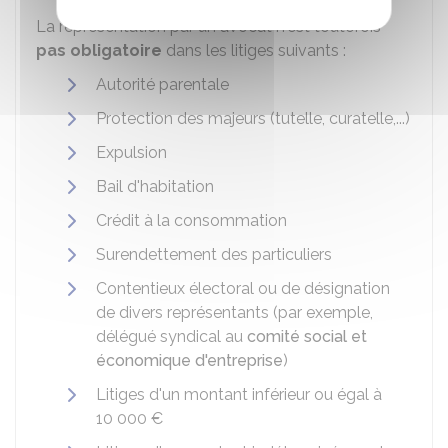
La représentation par un avocat n'est toutefois
pas obligatoire
dans les litiges suivants :
Autorité parentale
Protection des majeurs (tutelle, curatelle,...)
Expulsion
Bail d'habitation
Crédit à la consommation
Surendettement des particuliers
Contentieux électoral ou de désignation
de divers représentants (par exemple,
délégué syndical au
comité social et
économique d'entreprise
)
Litiges d'un montant inférieur ou égal à
10 000 €