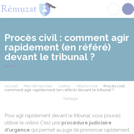
Rémuzat
Acc
Procès civil : comment agir
rapidement (en référé)
devant le tribunal ?
Accueil
Mes démarches
Justice
Affaire civile
Procès civil :
comment agir rapidement (en référé) devant le tribunal ?
Partager
Partager sur Facebook
Partager sur X - Twit
Partager sur
Par
Pour agir rapidement devant le tribunal, vous pouvez
utiliser le
référé
. C'est une
procédure judiciaire
d'urgence
qui permet au juge de prononcer rapidement