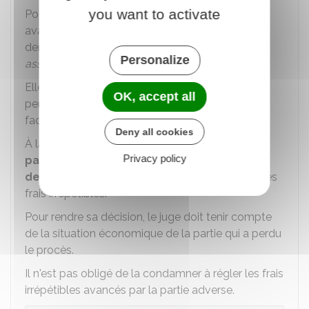
you want to activate
Pour obtenir un remboursement, la partie qui a
avancé ces frais (ou son
avocat
) doit faire une
demande par écrit (par exemple, dans son
Personalize
assignation
).
Elle doit également fournir tous les documents
OK, accept all
permettant de justifier sa demande (devis,
factures, etc.).
Deny all cookies
À la fin du procès, le juge
peut
ordonner que la
Privacy policy
partie condamnée à régler tout ou partie
des dépens
soit également obligée de payer les
frais irrépétibles.
Pour rendre sa décision, le juge doit tenir compte
de la situation économique de la partie qui a perdu
le procès.
Il n'est pas obligé de la condamner à régler les frais
irrépétibles avancés par la partie adverse.