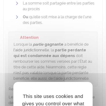
La somme soit partagée entre les parties
au procès
Ou
qu'elle soit mise à la charge de l'une
des parties.
Attention
Lorsque la
partie
gagnante
a bénéficié de
l'aide juridictionnelle
, la
partie perdante
qui est condamnée aux dépens
doit
rembourser les sommes versées par l'État au
titre de cette aide. Néanmoins, cette règle
n'est pas valable lorsque la partie perdante
bénéficie, elle aussi, de l'aide juridictionnelle.
Règlement des frais irrépétibles
This site uses cookies and
Le remboursement des frais irrépétibles peut être
demandé à la
partie
adverse.
gives you control over what