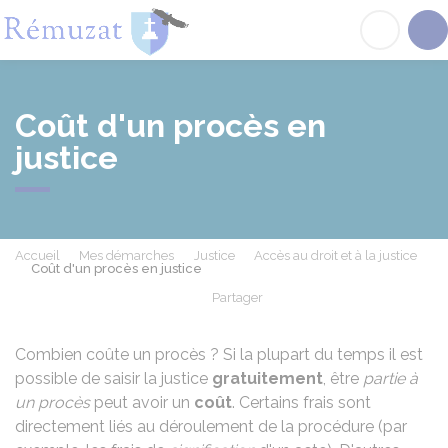
Rémuzat
Acc
Coût d'un procès en
justice
Accueil
Mes démarches
Justice
Accès au droit et à la justice
Coût d'un procès en justice
Partager
Partager sur Facebook
Partager sur X - Twit
Partager sur
Par
Combien coûte un procès ? Si la plupart du temps il est
possible de saisir la justice
gratuitement
, être
partie à
un procès
peut avoir un
coût
. Certains frais sont
directement liés au déroulement de la procédure (par