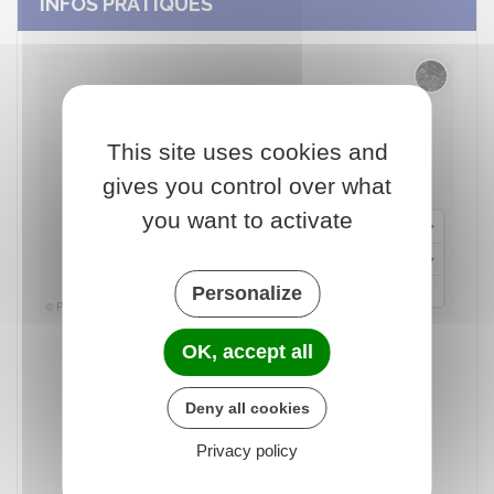
INFOS PRATIQUES
Changer 
This site uses cookies and
gives you control over what
you want to activate
Personalize
© Plan-interactif
© Contributeurs d'OpenStreetMap
OK, accept all
Comité d'animation de Rémuzat
Place du Champ de Mars
26510 26510 Rémuzat
Deny all cookies
Privacy policy
0786053327