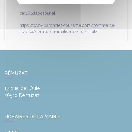
Horaires d'ouverture
car26@laposte.net
https://www.baronnies-tourisme.com/commerce-
service/comite-danimation-de-remuzat/
RÉMUZAT
17 quai de l'Oule
26510
Rémuzat
HORAIRES DE LA MAIRIE
Lundi :