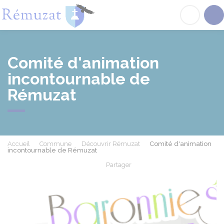
Rémuzat
Acc
Comité d'animation
incontournable de
Rémuzat
Accueil
Commune
Découvrir Rémuzat
Comité d'animation
incontournable de Rémuzat
Partager
Partager sur Facebook
Partager sur X - Twit
Partager sur
Par