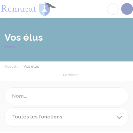
Rémuzat
Acc
Vos élus
Accueil
Vos élus
Partager
Partager sur Facebook
Partager sur X - Twit
Partager sur
Par
Toutes les fonctions