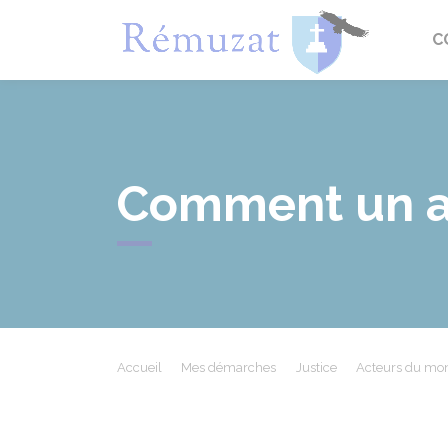
Rémuza
C
Comment un av
Accueil
Mes démarches
Justice
Acteurs du mon