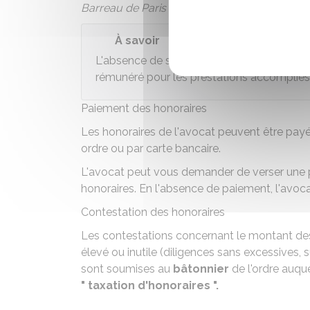
Barreau de Paris
À savoir
L'absence de signature d'une convention d'
rémunéré pour les prestations accomplies
Paiement des honoraires
Les honoraires de l'avocat peuvent être payés
ordre ou par carte bancaire.
L'avocat peut vous demander de verser une pr
honoraires. En l'absence de paiement, l'avocat
Contestation des honoraires
Les contestations concernant le montant des
élevé ou inutile (diligences sans excessives, 
sont soumises au
bâtonnier
de l'ordre auque
" taxation d'honoraires ".