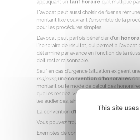
appliquant un
tarif horaire
qu'il multiplie pa
L'avocat peut aussi choisir de fixer sa rémun
montant fixe couvrant l'ensemble de la procéd
pour les procédures simples.
L'avocat peut parfois bénéficier d'un
honora
l'
honoraire de résultat
, qui permet à l'avocat
déterminé par avance en fonction de la réus
doit rester raisonnable.
Sauf en cas d'urgence (situation exigeant un
majeure
, une
convention d'honoraires
doit
montant ou le mode de calcul des honoraires,
que les rendez-vous, la rédaction d'actes, le
les audiences, ainsi que les frais et
débours
e
This site uses
La convention d'honoraires doit être rédigée
Vous pouvez trouver différents modèles de co
Exemples de convention d'honoraires