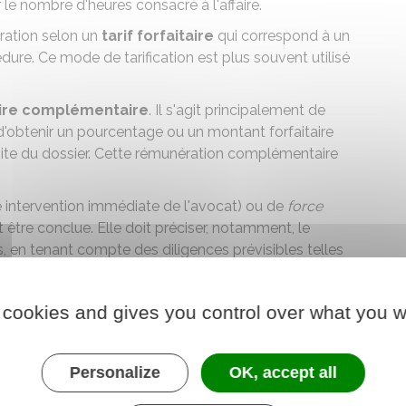
r le nombre d'heures consacré à l'affaire.
ération selon un
tarif forfaitaire
qui correspond à un
ure. Ce mode de tarification est plus souvent utilisé
ire complémentaire
. Il s'agit principalement de
 d'obtenir un pourcentage ou un montant forfaitaire
site du dossier. Cette rémunération complémentaire
e intervention immédiate de l'avocat) ou de
force
 être conclue. Elle doit préciser, notamment, le
 en tenant compte des diligences prévisibles telles
s recherches juridiques, les démarches procédurales et
nvisagés.
 cookies and gives you control over what you w
 en des
termes clairs et précis
.
nvention sur le site du barreau des avocats de Paris :
Personalize
OK, accept all