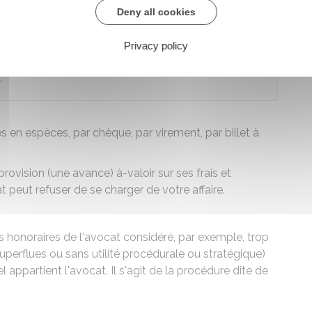
Deny all cookies
Privacy policy
honoraires ne prive pas l'avocat de son droit à être
.
 en espèces, par chèque, par virement, par billet à
ovision (une avance) à-valoir sur ses frais et
 peut refuser de se charger de votre affaire.
 honoraires de l'avocat considéré, par exemple, trop
superflues ou sans utilité procédurale ou stratégique)
l appartient l'avocat. Il s'agit de la procédure dite de