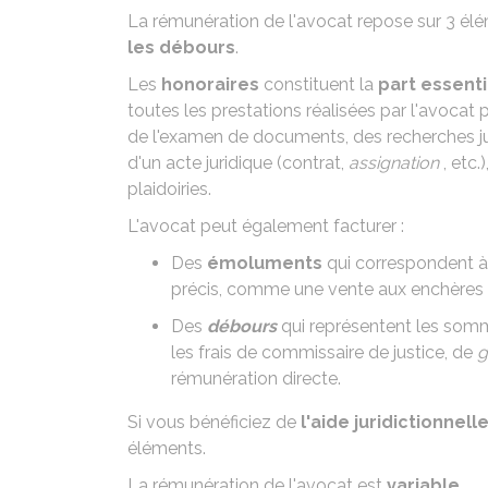
La rémunération de l'avocat repose sur 3 é
les débours
.
Les
honoraires
constituent la
part essenti
toutes les prestations réalisées par l'avocat 
de l'examen de documents, des recherches juri
d'un acte juridique (contrat,
assignation
, etc.
plaidoiries.
L'avocat peut également facturer :
Des
émoluments
qui correspondent à 
précis, comme une vente aux enchères
Des
débours
qui représentent les somm
les
frais de commissaire de justice
, de
g
rémunération directe.
Si vous bénéficiez de
l'
aide juridictionnell
éléments.
La rémunération de l'avocat est
variable
.