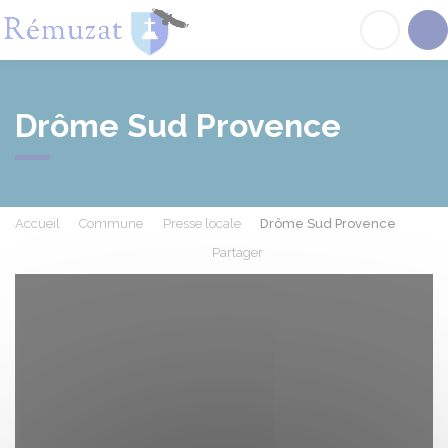
Rémuzat
Acc
Drôme Sud Provence
Accueil
Commune
Presse locale
Drôme Sud Provence
Partager
Partager sur Facebook
Partager sur X - Twit
Partager sur
Par