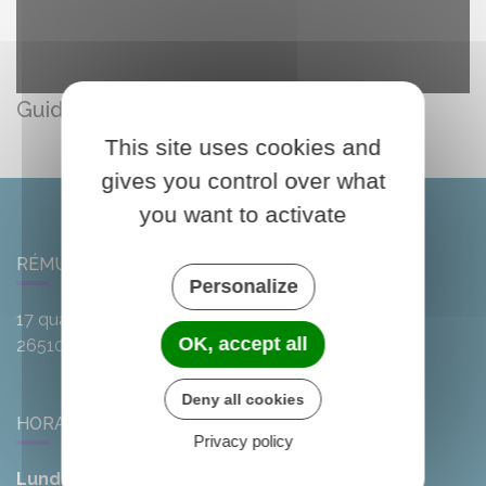
Guide découverte 2021
This site uses cookies and
gives you control over what
you want to activate
RÉMUZAT
Personalize
17 quai de l'Oule
OK, accept all
26510
Rémuzat
Deny all cookies
HORAIRES DE LA MAIRIE
Privacy policy
Lundi :