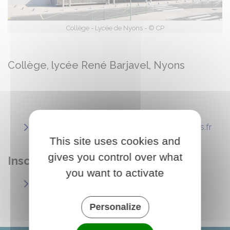
Collège - Lycée de Nyons - © CP
Collège, lycée René Barjavel, Nyons
roumanille-barjavel.ent.auvergnerhonealpes.fr
This site uses cookies and
gives you control over what
Inscriptions transports scolaire:
you want to activate
https://www.auvergnerhonealpes.fr/297-
drome.htm
Personalize