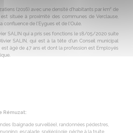
zatiens (2016) avec une densité d'habitants par km² de
e est située à proximité des communes de Verclause,
la confluence de l'Eygues et de l'Oule.
vier SALIN qui a pris ses fonctions le 18/05/2020 suite
ivier SALIN, qui est à la tête d'un Conseil municipal
est âgé de 47 ans et dont la profession est Employés
ique.
de Rémuzat:
Ondes (baignade surveillée), randonnées pédestres,
oning, escalade, spéléologie, pêche à la truite,