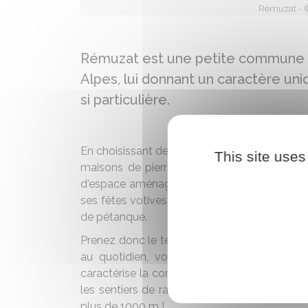
Rémuzat - ©
Rémuzat est une petite commune d
Alpes, lui donnant un caractère uni
si particulière.
En choisissant de faire une halte dans ce vil
This site uses
maisons de pierres aux tuiles d'argile où il 
d'espace aménagé au bord de l'Oule, ainsi 
ses fêtes votives, ses marchés hebdomadaire
de pétanque.
Prenez donc le temps de lever les yeux au ci
au quotidien, volant au-dessus du village
caractérise la commune. Ces oiseaux vous in
les sentiers de randonnées. Le village se s
plus de 1000 m !