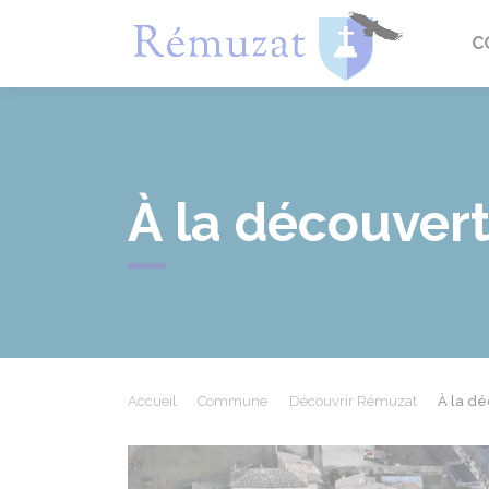
Rémuza
C
À la découvert
Accueil
Commune
Découvrir Rémuzat
À la dé