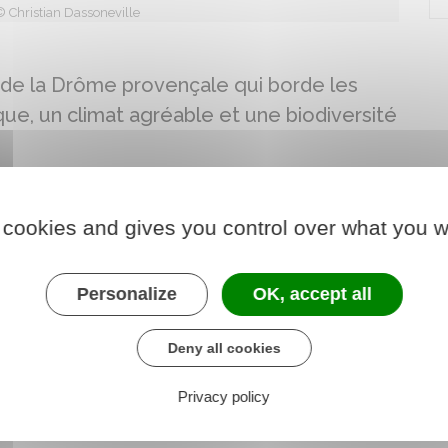
 Christian Dassoneville
e la Drôme provençale qui borde les
que, un climat agréable et une biodiversité
lage authentique, vous aurez l'opportunité d'admirer ses
 cookies and gives you control over what you w
fait bon vivre, de profiter du calme et de la fraîcheur
que de côtoyer ses nombreuses places qui accueillent
s, quelques vides greniers et ses nombreuses parties
Personalize
OK, accept all
Deny all cookies
el pour voir le spectacle que nous offrent les vautours
 et du rocher du Caire, barre rocheuse unique, qui
Privacy policy
vitent à les rejoindre sur les sommets en empruntant
itue à 447 m d'altitude, dont les sommets culminent à