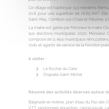
Ce village est habité par 343 résidents Rému
20.6 pour une superficie de 16.65 km². Ell
Saint-May, Cornillon-sur-l'Oule et Pelonne, à 
La mairie est gérée par Monsieur le maire Oli
aux élections municipales 2020. Monsieur Ol
composé de 11 élus municipaux rémuzatiens, 
civils et agents de service de la fonction publ
A visiter :
Le Rocher du Caire
Chapelle Saint-Michel
Résumé des activités diverses autour 
Baignade en rivières, plan d'eau du Pas des 
VTT, randonnées équestres, canoë-kayak, cany