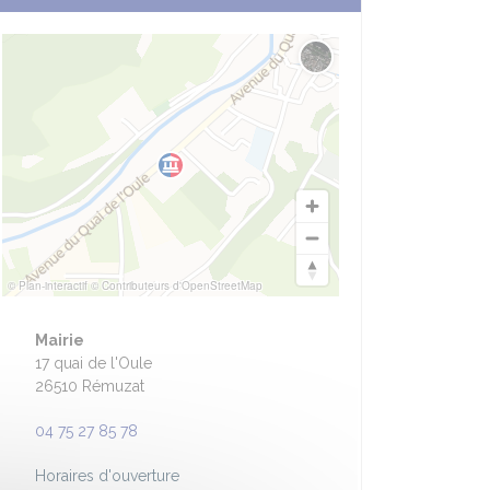
Changer le fond de carte
© Plan-interactif
© Contributeurs d'OpenStreetMap
Mairie
17 quai de l'Oule
26510 Rémuzat
04 75 27 85 78
Horaires d'ouverture