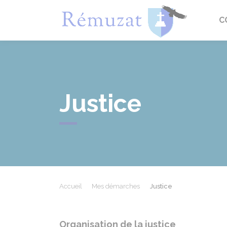
Rémuza
C
Justice
Accueil
Mes démarches
Justice
Organisation de la justice