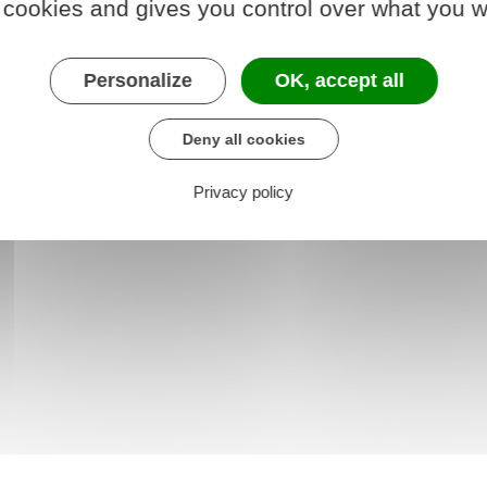
 cookies and gives you control over what you w
Justice des mineurs
Mineur victime
Personalize
OK, accept all
Justice pénale des mineurs
Deny all cookies
Privacy policy