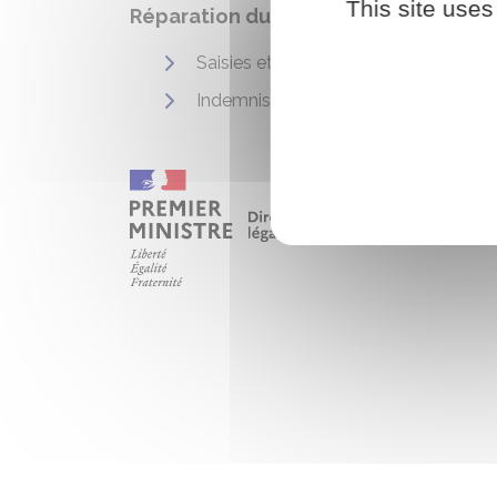
This site uses
Réparation du préjudice
Saisies et recouvrements
Indemnisation du préjudice