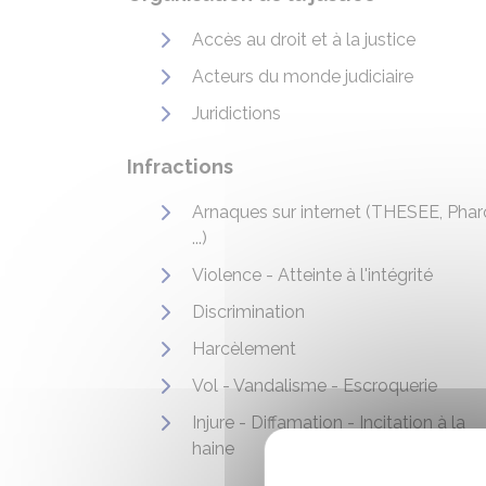
Accès au droit et à la justice
Acteurs du monde judiciaire
Juridictions
Infractions
Arnaques sur internet (THESEE, Phar
...)
Violence - Atteinte à l'intégrité
Discrimination
Harcèlement
Vol - Vandalisme - Escroquerie
Injure - Diffamation - Incitation à la
haine