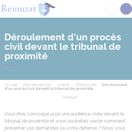
Rémuzat
Acc
Déroulement d'un procès
civil devant le tribunal de
proximité
Accueil
Mes démarches
Justice
Affaire civile
Déroulement
d'un procès civil devant le tribunal de proximité
Partager
Partager sur Facebook
Partager sur X - Twit
Partager sur
Par
Vous êtes convoqué pour une audience civile devant le
tribunal de proximité et vous souhaitez savoir comment
présenter vos demandes ou votre défense ? Nous vous