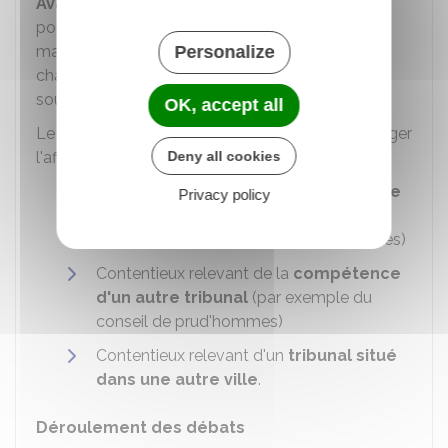
Avant d'évoquer le litige en lui-même
, vous
pouvez évoquer la question de la compétence
Personalize
matérielle ou territoriale du tribunal qui a été
chargé de l'affaire. Le juge peut également
soulever cette question.
OK, accept all
Le tribunal peut se déclarer
incompétent
pour juger
Deny all cookies
l'affaire dans les cas suivants :
Contentieux relevant de la
compétence
Privacy policy
d'un autre juge
(par exemple, un
contentieux du juge aux affaires familiales)
Contentieux relevant de la
compétence
d'un autre tribunal
(par exemple du
conseil de prud'hommes)
Contentieux relevant d'un
tribunal situé
dans une autre ville
.
Déroulement des débats