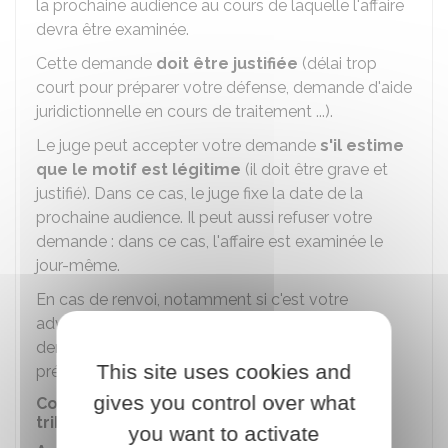
la prochaine audience au cours de laquelle l'affaire
devra être examinée.
Cette demande
doit être justifiée
(délai trop
court pour préparer votre défense, demande d'aide
juridictionnelle en cours de traitement ...).
Le juge peut accepter votre demande
s'il estime
que le motif est légitime
(il doit être grave et
justifié). Dans ce cas, le juge fixe la date de la
prochaine audience. Il peut aussi refuser votre
demande : dans ce cas, l'affaire est examinée le
jour-même.
En cas de renvoi, notamment si c'est votre
adversaire qui l'a demandé, vous pouvez
demander au juge d'être dispensé de vous
This site uses cookies and
présenter à la prochaine audience.
gives you control over what
Compétences territoriale et matérielle du
tribunal
you want to activate