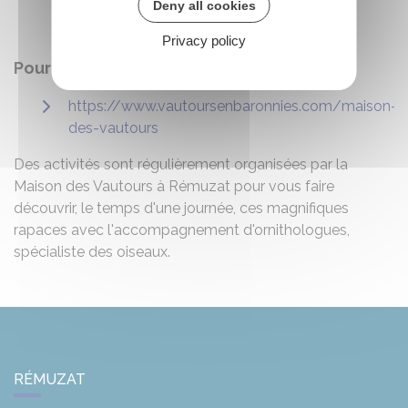
bons-plans-a-pied-le-rocher-du-caire/
Deny all cookies
Privacy policy
Pour en savoir plus sur les vautours :
https://www.vautoursenbaronnies.com/maison-
des-vautours
Des activités sont régulièrement organisées par la
Maison des Vautours à Rémuzat pour vous faire
découvrir, le temps d'une journée, ces magnifiques
rapaces avec l'accompagnement d'ornithologues,
spécialiste des oiseaux.
RÉMUZAT