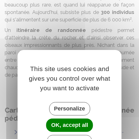
beaucoup plus rare, est quand lui réapparue de façon
spontanée. Aujourd'hui, subsiste plus de
300 individus
2
qui s'alimentent sur une superficie de plus de 6 000 km
.
Un
itinéraire de randonnée
pédestre permet
d'atteindre la crête du rocher et d'ainsi observer ces
oiseaux impressionnants de plus près. Nichant dans la
paroi du rocher, ils prennent leur envol pour la journée
entre dix heures et midi, quand l'air est suffisamment
chaud pour leur permettre de prendre assez d'altitude et
This site uses cookies and
de partir à la recherche de nourriture.
gives you control over what
you want to activate
Personalize
Cartographie itinéraire de randonnée
pédestre :
OK, accept all
https://www.dromeprovencale.fr/loisir/les-