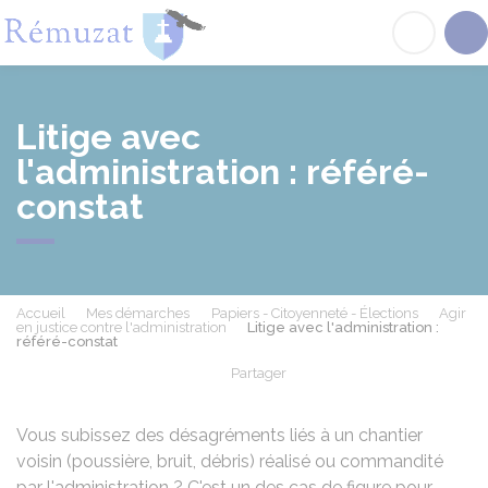
Rémuzat
Acc
Litige avec
l'administration : référé-
constat
Accueil
Mes démarches
Papiers - Citoyenneté - Élections
Agir
en justice contre l'administration
Litige avec l'administration :
référé-constat
Partager
Partager sur Facebook
Partager sur X - Twit
Partager sur
Par
Vous subissez des désagréments liés à un chantier
voisin (poussière, bruit, débris) réalisé ou commandité
par l'administration ? C'est un des cas de figure pour