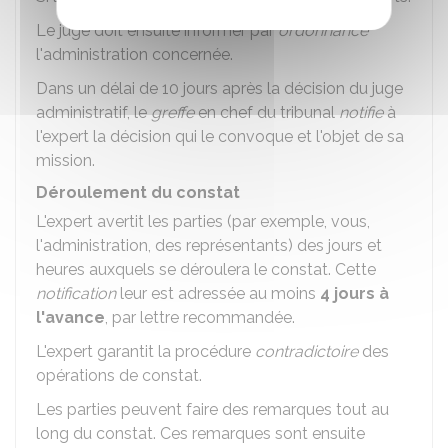
Le juge doit ensuite informer par
ordonnance
l'administration concernée.
Dans un délai de 10 jours après la décision du juge
administratif, le
greffe
en chef du tribunal
notifie
à
l'expert la décision qui le convoque et l'objet de sa
mission.
Déroulement du constat
L'expert avertit les parties (par exemple, vous,
l'administration, des représentants) des jours et
heures auxquels se déroulera le constat. Cette
notification
leur est adressée au moins
4 jours à
l'avance
, par lettre recommandée.
L'expert garantit la procédure
contradictoire
des
opérations de constat.
Les parties peuvent faire des remarques tout au
long du constat. Ces remarques sont ensuite