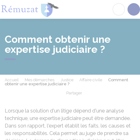
Rémuzat
Acc
Comment obtenir une
expertise judiciaire ?
Accueil
Mes démarches
Justice
Affaire civile
Comment
obtenir une expertise judiciaire ?
Partager
Partager sur Facebook
Partager sur X - Twit
Partager sur
Par
Lorsque la solution d'un litige dépend d'une analyse
technique, une expertise judiciaire peut être demandée.
Dans son rapport, l'expert établit les faits, les causes et
les responsabilités. Cela permet au juge de prendre sa