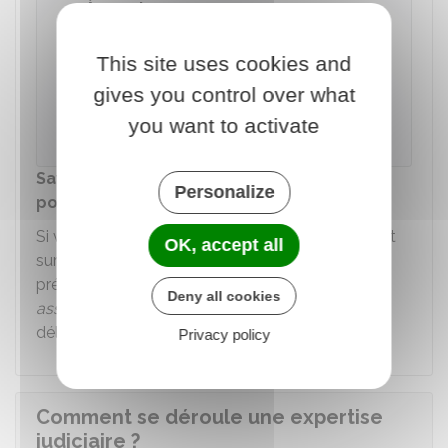
À savoir
Si vous justifiez
d'un motif grave et
légitime,
This site uses cookies and
vous pouvez faire appel de la
décision rendue en cours de procès avec
gives you control over what
l'autorisation du premier président de la cour
you want to activate
d'appel.
Savoir comment faire appel d'une décision
Personalize
pour motif grave et légitime
Si vous voulez faire appel de la décision statuant
OK, accept all
sur l'expertise, vous devez saisir le premier
président de la cour d'appel en délivrant une
Deny all cookies
assignation
à votre adversaire. Elle doit être
délivrée dans le mois de la décision contestée.
Privacy policy
Comment se déroule une expertise
judiciaire ?