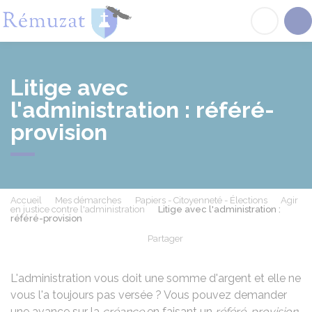
Rémuzat
Acc
Litige avec
l'administration : référé-
provision
Accueil
Mes démarches
Papiers - Citoyenneté - Élections
Agir
en justice contre l'administration
Litige avec l'administration :
référé-provision
Partager
Partager sur Facebook
Partager sur X - Twit
Partager sur
Par
L'administration vous doit une somme d'argent et elle ne
vous l'a toujours pas versée ? Vous pouvez demander
une avance sur la
créance
en faisant un
référé-provision
.