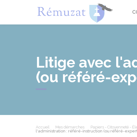
Rémuza
C
Litige avec l'a
(ou référé-exp
Accueil
Mes démarches
Papiers - Citoyenneté - Él
l'administration : référé-instruction (ou référé-expert