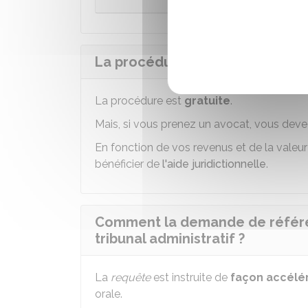
La procédure de référé-instruct
La procédure est
gratuite
.
Mais, si vous prenez un avocat, vous deve
En fonction de vos revenus et de la vale
bénéficier de
l'aide juridictionnelle
.
Comment la demande de référé-i
tribunal administratif ?
La
requête
est instruite de
f
a
çon accélé
orale.