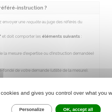
éféré-instruction ?
vez envoyer une
requête
au juge des référés du
"
et doit comporter les
éléments suivants
:
de la mesure d'expertise ou d'instruction demandée)
-fondé de votre demande (utilité de la mesure).
on varie selon que vous faites la demande vous-
 cookies and gives you control over what you w
 représenté par un avocat
Personalize
OK, accept all
présenté par un avocat