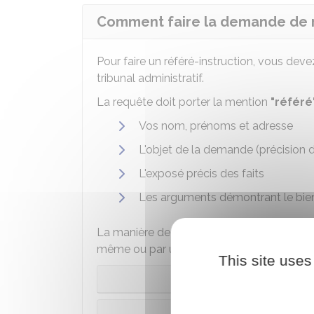
Comment faire la demande de r
Pour faire un référé-instruction, vous de
tribunal administratif.
La requête doit porter la mention
"référé
Vos nom, prénoms et adresse
L'objet de la demande (précision 
L'exposé précis des faits
Les arguments démontrant le bien
La manière de déposer un référé-instructi
même ou par un avocat :
This site uses
Vous n’êtes pas
Vous êtes re