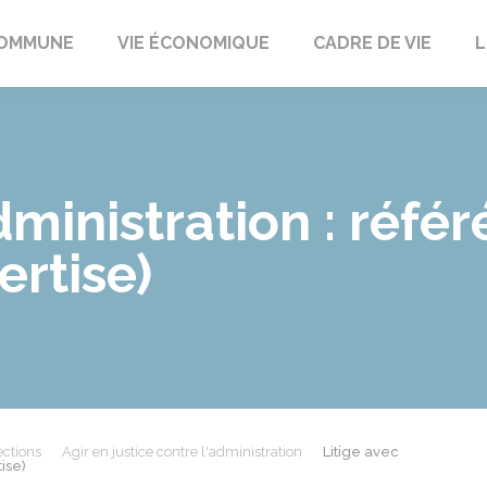
t
OMMUNE
VIE ÉCONOMIQUE
CADRE DE VIE
L
dministration : référ
ertise)
ections
Agir en justice contre l'administration
Litige avec
ise)