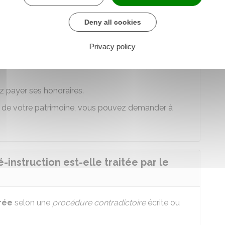
Deny all cookies
ion est-elle payante ?
Privacy policy
z payer ses honoraires.
ur de votre patrimoine, vous pouvez demander à
nstruction est-elle traitée par le
rée
selon une
procédure contradictoire
écrite ou