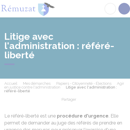
Rémuzat
Acc
Litige avec
l'administration : référé-
liberté
Accueil
Mes démarches
Papiers - Citoyenneté - Élections
Agir
en justice contre l'administration
Litige avec l'administration :
référé-liberté
Partager
Partager sur Facebook
Partager sur X - Twit
Partager sur
Par
Le référé-liberté est une
procédure d'urgence
. Elle
permet de demander au juge des référés de prendre en
urgence des mesures pour préserver l'exercice d'une