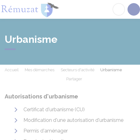
Rémuzat
Acc
Urbanisme
Accueil
Mes démarches
Secteurs d'activité
Urbanisme
Partager
Partager sur Facebook
Partager sur X - Twit
Partager sur
Par
Autorisations d'urbanisme
Certificat d'urbanisme (CU)
Modification d'une autorisation d'urbanisme
Permis d'aménager