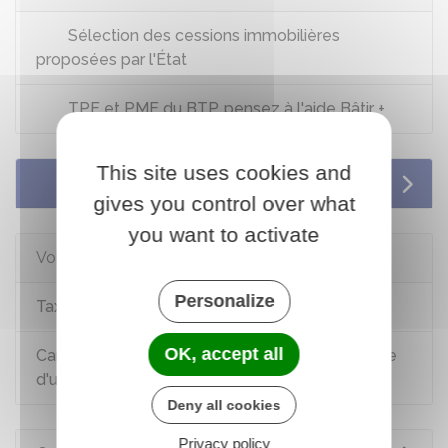
Sélection des cessions immobilières
proposées par l'État
TPE et PME du BTP, pensez à l'aide Bâtir +
This site uses cookies and
Services en ligne et formulaires
gives you control over what
you want to activate
Voir aussi
Personalize
Taxes locales
OK, accept all
Carte BTP : carte d'identification professionnelle
d'un salarié du BTP
Deny all cookies
Privacy policy