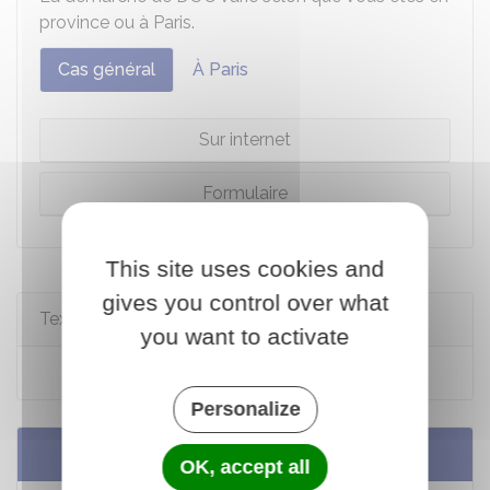
province ou à Paris.
Cas général
À Paris
Sur internet
Formulaire
This site uses cookies and
gives you control over what
Textes de référence
you want to activate
Code de l'urbanisme : article R*424-16
Personalize
Services en ligne et formulaires
OK, accept all