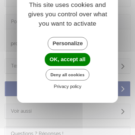
This site uses cookies and
gives you control over what
Pour en savoir plus
you want to activate
Autorisation d'exploiter une installation de
Personalize
production d'électricité
OK, accept all
Textes de référence
Deny all cookies
Privacy policy
Services en ligne et formulaires
Voir aussi
Questions ? Réponses !