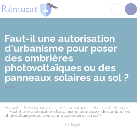
Rémuzat
Acc
Faut-il une autorisation
d'urbanisme pour poser
des ombrières
photovoltaïques ou des
panneaux solaires au sol ?
Accueil
Mes démarches
Environnement
Bâtiment - Énergie
Faut-il une autorisation d'urbanisme pour poser des ombrières
photovoltaïques ou des panneaux solaires au sol ?
Partager
Partager sur Facebook
Partager sur X - Twit
Partager sur
Par