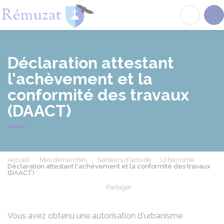
Rémuzat
Acc
Déclaration attestant
l'achèvement et la
conformité des travaux
(DAACT)
Accueil
Mes démarches
Secteurs d'activité
Urbanisme
Déclaration attestant l'achèvement et la conformité des travaux
(DAACT)
Partager
Partager sur Facebook
Partager sur X - Twit
Partager sur
Par
Vous avez obtenu une autorisation d'urbanisme