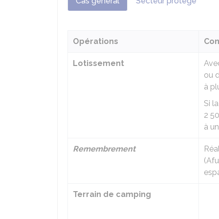
Cas général
Secteur protégé
Opérations
Con
Lotissement
Ave
ou 
à pl
Si l
2 5
à u
Remembrement
Réal
(
Afu
esp
Terrain de camping