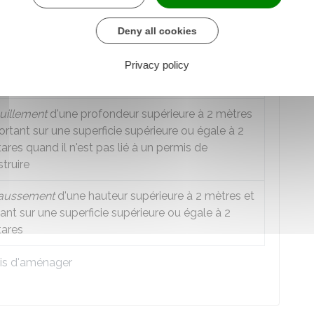
isateur
agement d'un terrain bâti ou non bâti pour
Deny all cookies
ettre l'installation d'au moins 2 résidences
ntables créant une surface de plancher totale
Privacy policy
²
érieure à 40 m
uillement
d'une profondeur supérieure à 2 mètres
ortant sur une superficie supérieure ou égale à 2
ares quand il n'est pas lié à un permis de
truire
aussement
d'une hauteur supérieure à 2 mètres et
ant sur une superficie supérieure ou égale à 2
tares
is d'aménager