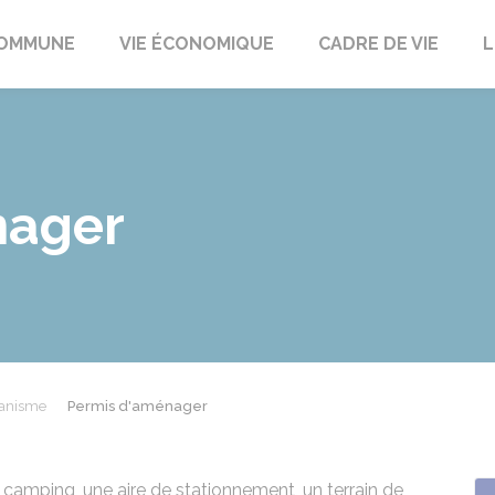
t
OMMUNE
VIE ÉCONOMIQUE
CADRE DE VIE
L
nager
anisme
Permis d'aménager
camping, une aire de stationnement, un terrain de