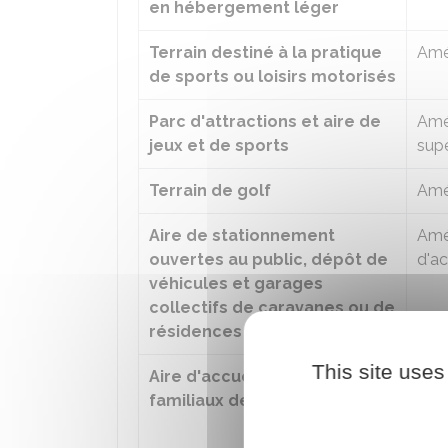
en hébergement léger
Terrain destiné à la pratique
Amé
de sports ou loisirs motorisés
Parc d'attractions et aire de
Amén
jeux et de sports
supé
Terrain de golf
Amé
Aire de stationnement
Amé
ouvertes au public, dépôt de
d'ac
véhicules et garages
collectifs de caravanes ou de
résidences mobiles de loisirs
This site uses
Aire d'accueil et terrains
Amén
familiaux des gens du voyage
perm
mobi