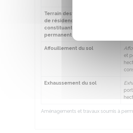
util
Terrain destiné à l'installation
Amén
de résidences démontables
perm
constituant l'habitat
démo
permanent de leur utilisateur
sup
Affouillement du sol
Affo
et p
hect
cons
Exhaussement du sol
Exh
port
hec
Aménagements et travaux soumis à perm