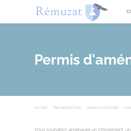
Rémuza
C
Permis d'amé
Accueil
Mes démarches
Secteurs d'activité
Urb
Vous souhaitez aménager un lotissement, un 