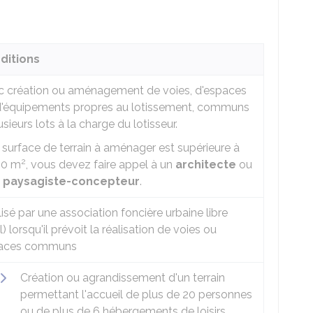
ditions
c création ou aménagement de voies, d'espaces
d'équipements propres au lotissement, communs
usieurs lots à la charge du lotisseur.
a surface de terrain à aménager est supérieure à
2
00 m
, vous devez faire appel à un
architecte
ou
n
paysagiste-concepteur
.
isé par une association foncière urbaine libre
l
) lorsqu'il prévoit la réalisation de voies ou
aces communs
Création ou agrandissement d'un terrain
permettant l'accueil de plus de 20 personnes
ou de plus de 6 hébergements de loisirs