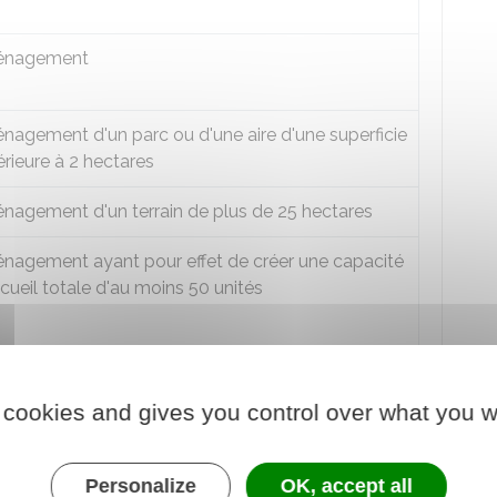
nagement
agement d'un parc ou d'une aire d'une superficie
rieure à 2 hectares
nagement d'un terrain de plus de 25 hectares
nagement ayant pour effet de créer une capacité
cueil totale d'au moins 50 unités
 cookies and gives you control over what you w
agement d'un terrain bâti ou non bâti pour
ettre l'installation de plus de 2 résidences
les constituant l'habitat permanent de leur
Personalize
OK, accept all