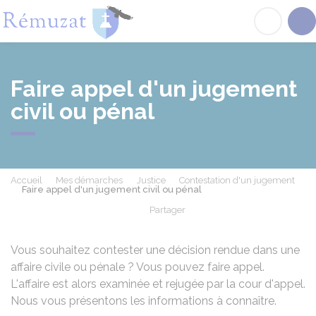
Rémuzat
Acc
Faire appel d'un jugement
civil ou pénal
Accueil
Mes démarches
Justice
Contestation d'un jugement
Faire appel d'un jugement civil ou pénal
Partager
Partager sur Facebook
Partager sur X - Twit
Partager sur
Par
Vous souhaitez contester une décision rendue dans une
affaire civile ou pénale ? Vous pouvez faire appel.
L'affaire est alors examinée et rejugée par la cour d'appel.
Nous vous présentons les informations à connaître.