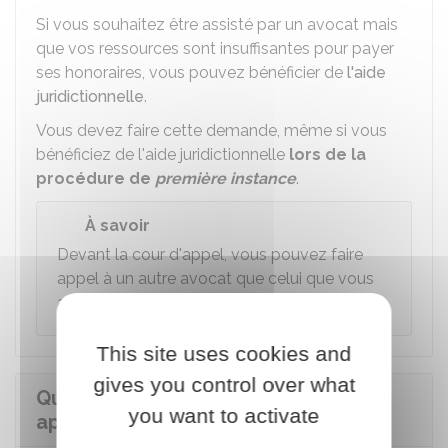
Si vous souhaitez être assisté par un avocat mais
que vos ressources sont insuffisantes pour payer
ses honoraires, vous pouvez bénéficier de
l'aide
juridictionnelle
.
Vous devez faire cette demande, même si vous
bénéficiez de l'aide juridictionnelle
lors de la
procédure de
première instance
.
À savoir
Devant la cour d'appel, vous pouvez faire
appel à un autre avocat que celui que vous
aviez en première instance.
This site uses cookies and
gives you control over what
Quelle est la procédure pour faire
you want to activate
appel d'un jugement civil ?