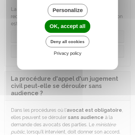
La procédure n'est pas la même selon que le
Personalize
recours à un avocat pour faire appel de la décision
est obligatoire ou non :
OK, accept all
Cas général
Deny all cookies
Procédure sans avocat
Privacy policy
La procédure d'appel d'un jugement
civil peut-elle se dérouler sans
audience ?
Dans les procédures où l'
avocat est obligatoire
,
elles peuvent se dérouler
sans audience
à la
demande des avocats des parties. Le
ministère
public
, lorsqu'il intervient, doit donner son accord.