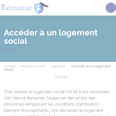
Rémuzat
Acc
Accéder à un logement
social
Accueil
Mes démarches
Logement
Accéder à un logement
social
Partager
Partager sur Facebook
Partager sur X - Twit
Partager sur
Par
Pour obtenir un logement social (
HLM
), il est nécessaire
d'en faire la demande. Seules les demandes des
personnes remplissant les conditions d'attribution
peuvent être satisfaites. Une demande de logement