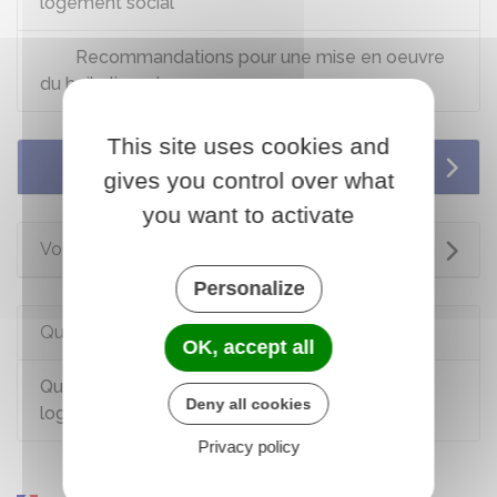
logement social
Recommandations pour une mise en oeuvre
du bail glissant
This site uses cookies and
Services en ligne et formulaires
gives you control over what
you want to activate
Voir aussi
Personalize
Questions ? Réponses !
OK, accept all
Quelles sont les conditions pour obtenir un
Deny all cookies
logement social ?
Privacy policy