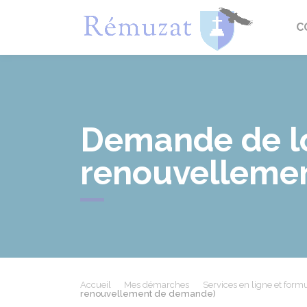
Rémuza
C
Demande de lo
renouvelleme
Accueil
Mes démarches
Services en ligne et formu
renouvellement de demande)