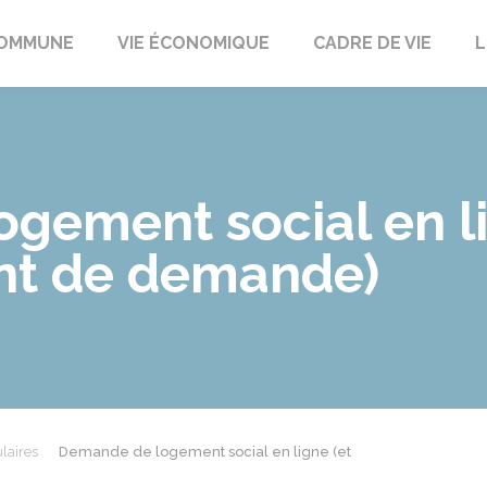
t
OMMUNE
VIE ÉCONOMIQUE
CADRE DE VIE
L
gement social en li
nt de demande)
laires
Demande de logement social en ligne (et