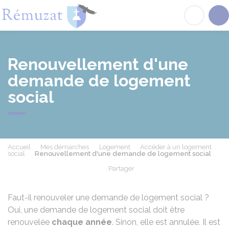
Rémuzat
Acc
Renouvellement d'une
demande de logement
social
Accueil
Mes démarches
Logement
Accéder à un logement
social
Renouvellement d'une demande de logement social
Partager
Partager sur Facebook
Partager sur X - Twit
Partager sur
Par
Faut-il renouveler une demande de logement social ?
Oui, une demande de logement social doit être
renouvelée
chaque année
. Sinon, elle est annulée. Il est