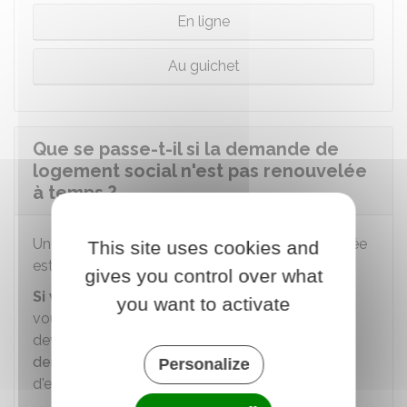
En ligne
Au guichet
Que se passe-t-il si la demande de
logement social n'est pas renouvelée
à temps ?
Une demande de logement social non renouvelée
This site uses cookies and
est automatiquement annulée.
gives you control over what
Si votre demande a été annulée
, mais que
you want to activate
vous souhaitez obtenir un logement social, vous
devez
recommencer toute la procédure de
demande
. Un nouveau numéro unique
Personalize
d'enregistrement vous sera attribué.