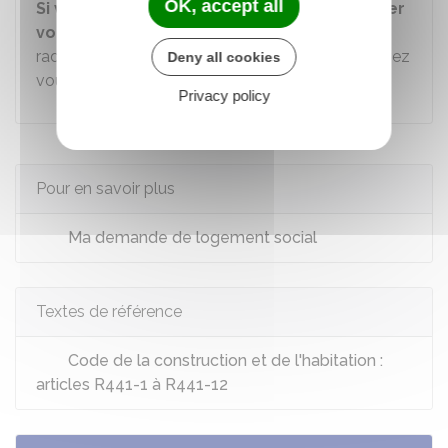
OK, accept all
Si vous étiez dans l'incapacité de renouveler
votre demande
, vous pouvez contester la
radiation de votre demande. Pour cela, vous devez
Deny all cookies
vous rendre dans un
guichet enregistreur
.
Privacy policy
Pour en savoir plus
Ma demande de logement social
Textes de référence
Code de la construction et de l'habitation :
articles R441-1 à R441-12