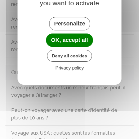
you want to activate
rendre en Algérie ?
Avec quels documents un Français peut-il se
Personalize
rendre au Maroc ?
OK, accept all
Avec quels documents un Français peut-il se
rendre en Tunisie ?
Deny all cookies
Privacy policy
Questions ? Réponses !
Avec quels documents un mineur français peut-il
voyager à l'étranger ?
Peut-on voyager avec une carte d'identité de
plus de 10 ans ?
Voyage aux USA : quelles sont les formalités