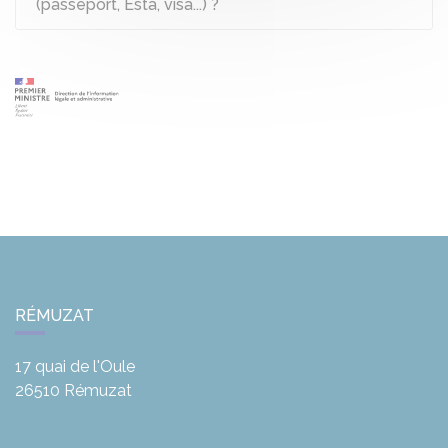
(passeport, Esta, visa...) ?
RÉMUZAT
17 quai de l'Oule
26510
Rémuzat