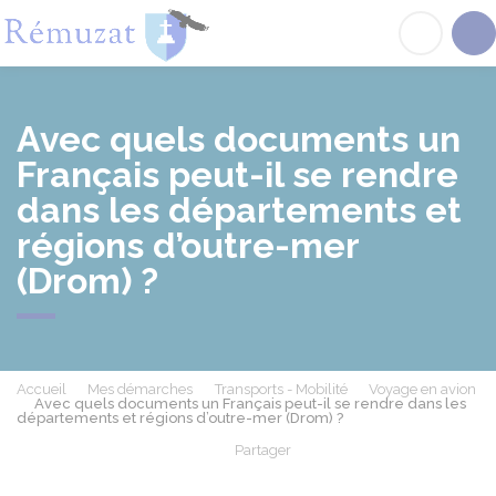
Rémuzat
Acc
Avec quels documents un
Français peut-il se rendre
dans les départements et
régions d’outre-mer
(Drom) ?
Accueil
Mes démarches
Transports - Mobilité
Voyage en avion
Avec quels documents un Français peut-il se rendre dans les
départements et régions d’outre-mer (Drom) ?
Partager
Partager sur Facebook
Partager sur X - Twit
Partager sur
Par