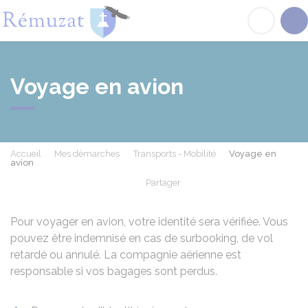
Rémuzat
Acc
Voyage en avion
Accueil
Mes démarches
Transports - Mobilité
Voyage en
avion
Partager
Partager sur Facebook
Partager sur X - Twit
Partager sur
Par
Pour voyager en avion, votre identité sera vérifiée. Vous
pouvez être indemnisé en cas de surbooking, de vol
retardé ou annulé. La compagnie aérienne est
responsable si vos bagages sont perdus.