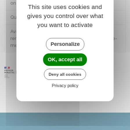
on rate ou annule son vol ?
This site uses cookies and
gives you control over what
Quels sont les objets interdits en cabine ?
you want to activate
Avec quels documents un Français peut-il se
rendre dans les départements et régions d’outre-
Personalize
mer (Drom) ?
OK, accept all
Deny all cookies
Privacy policy