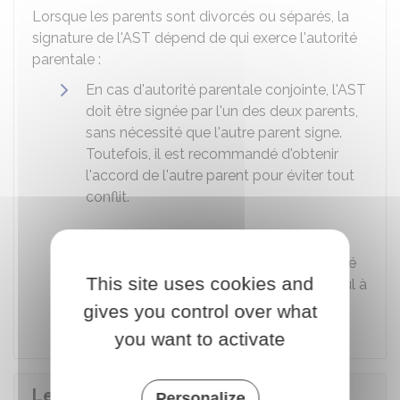
Lorsque les parents sont divorcés ou séparés, la
signature de l'AST dépend de qui exerce l'autorité
parentale :
En cas d'autorité parentale conjointe, l'AST
doit être signée par l'un des deux parents
,
sans nécessité que l'autre parent signe.
Toutefois, il est recommandé d'obtenir
l'accord de l'autre parent pour éviter tout
conflit.
Si un seul parent détient l'autorité
parentale par décision de justice (autorité
This site uses cookies and
parentale exclusive), ce parent est le seul à
pouvoir signer l'AST.
gives you control over what
you want to activate
Le mineur doit-il présenter un
Personalize