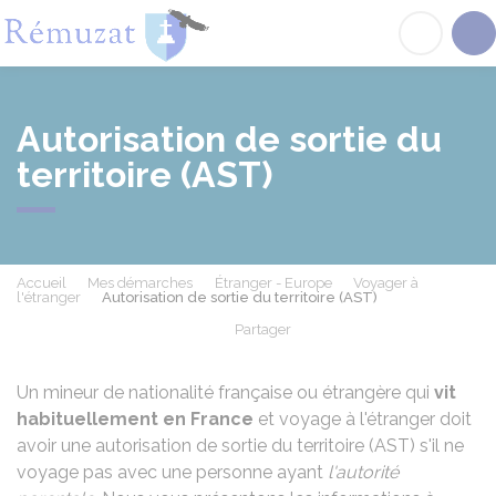
Rémuzat
Acc
Autorisation de sortie du
territoire (AST)
Accueil
Mes démarches
Étranger - Europe
Voyager à
l'étranger
Autorisation de sortie du territoire (AST)
Partager
Partager sur Facebook
Partager sur X - Twit
Partager sur
Par
Un mineur de nationalité française ou étrangère qui
vit
habituellement en France
et voyage à l'étranger doit
avoir une autorisation de sortie du territoire (AST) s'il ne
voyage pas avec une personne ayant
l'autorité