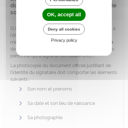
document en plus de l'autorisation de
sortie du territoire ?
OK, accept all
Si le mineur voyage dans
l'Union européenne
ou à
Deny all cookies
l'étranger seul ou
sans l'un de ses parents
, le
Privacy policy
mineur doit avoir l'AST
et
une photocopie
lisible
de la carte d'identité ou du passeport valide de la
personne qui a signé le formulaire d'AST
.
La photocopie du document officiel justifiant de
l'identité du signataire doit comporter les éléments
suivants :
Son nom et prénoms
Sa date et son lieu de naissance
Sa photographie