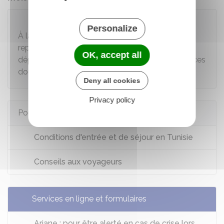
Attention
Personalize
À la sortie du territoire tunisien, il est impératif de
repartir avec le véhicule et de s'assurer que son
OK, accept all
départ est correctement enregistré par les services
douaniers pour éviter tout problème ultérieur.
Deny all cookies
Privacy policy
Pour en savoir plus
Conditions d'entrée et de séjour en Tunisie
Conseils aux voyageurs
Services en ligne et formulaires
Ariane : pour être alerté en cas de crise lors