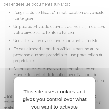
des entrées les documents suivants :
L'original du certificat d'immatriculation du véhicule
(carte grise)
Un passeport valide couvrant au moins 3 mois aprs
votre arivée sur le territoire tunisien
Une attestation d'assurance couvrant la Tunisie
En cas d'importation d'un véhicule par une autre
personne que son propriétaire : une procuration du
propriétaire
Si vous avez loué une voiture immatriculée en
France : le contrat de location avec l'accord du
professionnel pour que le véhicule puisse entrer en
Tunisie
This site uses cookies and
Dans le cadre d'un voyage touristique, vous pouvez
gives you control over what
entrer avec un véhicule pour une durée maximum de
3
you want to activate
mois
(90 jours), renouvelable
une seule fois
.