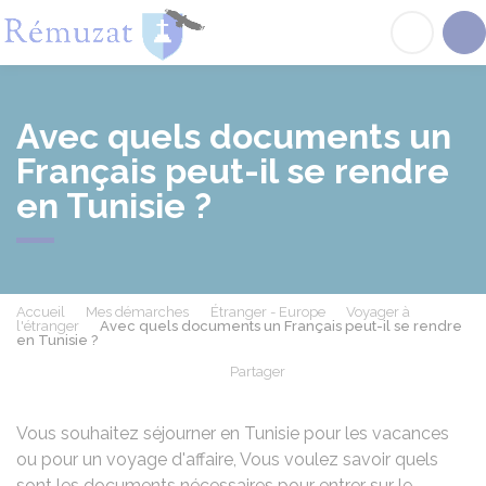
Rémuzat
Acc
Avec quels documents un
Français peut-il se rendre
en Tunisie ?
Accueil
Mes démarches
Étranger - Europe
Voyager à
l'étranger
Avec quels documents un Français peut-il se rendre
en Tunisie ?
Partager
Partager sur Facebook
Partager sur X - Twit
Partager sur
Par
Vous souhaitez séjourner en Tunisie pour les vacances
ou pour un voyage d'affaire, Vous voulez savoir quels
sont les documents nécessaires pour entrer sur le