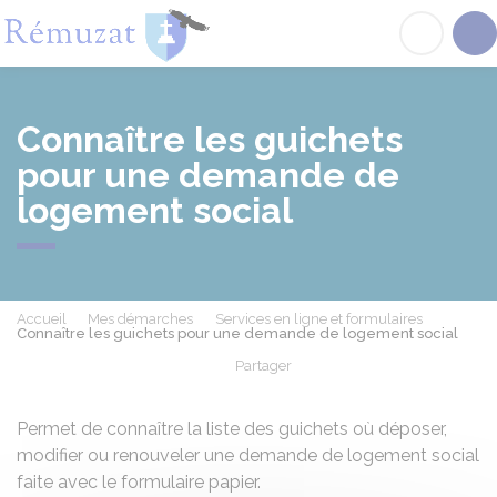
Rémuzat
Acc
Connaître les guichets
pour une demande de
logement social
Accueil
Mes démarches
Services en ligne et formulaires
Connaître les guichets pour une demande de logement social
Partager
Partager sur Facebook
Partager sur X - Twit
Partager sur
Par
Permet de connaître la liste des guichets où déposer,
modifier ou renouveler une demande de logement social
faite avec le formulaire papier.