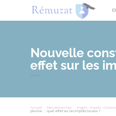
Rémuza
C
Nouvelle constr
effet sur les i
Accueil
Mes démarches
Argent - Impôts - Conso
piscine... : quel effet sur les impôts locaux ?