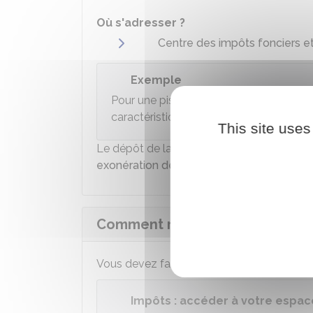
Où s'adresser ?
Centre des impôts fonciers e
Exemple
Pour une piscine, indiquez les éléments
caractéristiques de la piscine, surface d
This site uses
Le dépôt de la déclaration dans le délai d
exonération de la taxe foncière
de cette n
Comment régulariser une décla
Vous devez faire votre
déclaration en l
Impôts : accéder à votre espace