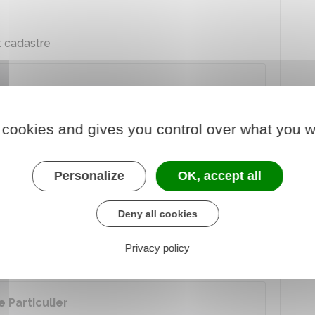
t cadastre
 d'imposition, tels que : date d'achèvement,
u bassin.
 cookies and gives you control over what you w
e 90 jours peut vous permettre d'obtenir une
ouvelle construction pendant 2 ans.
Personalize
OK, accept all
Deny all cookies
ration non effectuée ?
Privacy policy
igne
, dans la partie " Biens immobiliers :
 Particulier