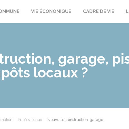
t
OMMUNE
VIE ÉCONOMIQUE
CADRE DE VIE
L
uction, garage, pisc
mpôts locaux ?
mmation
Impôts locaux
Nouvelle construction, garage,