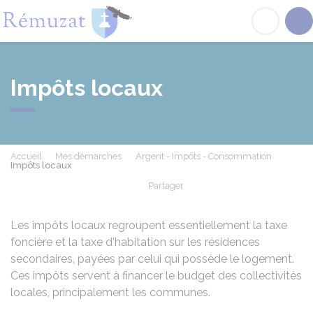
Rémuzat
Acc
Impôts locaux
Accueil
Mes démarches
Argent - Impôts - Consommation
Impôts locaux
Partager
Partager sur Facebook
Partager sur X - Twit
Partager sur
Par
Les impôts locaux regroupent essentiellement la taxe
foncière et la taxe d'habitation sur les résidences
secondaires, payées par celui qui possède le logement.
Ces impôts servent à financer le budget des collectivités
locales, principalement les communes.