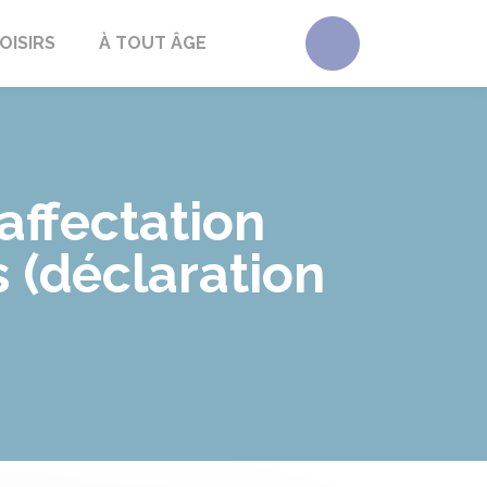
Accéder au form
OISIRS
À TOUT ÂGE
affectation
s (déclaration