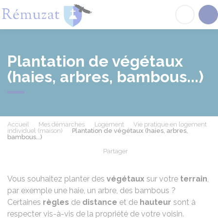
Rémuzat
Acc
Plantation de végétaux
(haies, arbres, bambous...)
Accueil
Mes démarches
Logement
Vie pratique en logement
individuel (maison)
Plantation de végétaux (haies, arbres,
bambous...)
Partager
Partager sur Facebook
Partager sur X - Twit
Partager sur
Par
Vous souhaitez planter des
végétaux
sur votre
terrain
,
par exemple une haie, un arbre, des bambous ?
Certaines
règles
de
distance
et de
hauteur
sont à
respecter vis-à-vis de la propriété de votre voisin.