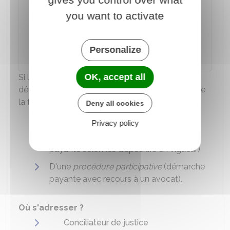
ses arbres trop hauts et trop proches
you want to activate
Accéder au Modèle de document
Personalize
Institut national de la consommation (INC)
OK, accept all
Si le litige perdure, vous pouvez recourir à une
démarche amiable. Cette démarche peut prendre
la forme :
Deny all cookies
D'une
conciliation
(procédure gratuite)
Privacy policy
D'une
médiation
(démarche gratuite ou
payante selon les dispositifs en vigueur)
D'une
procédure participative
(démarche
payante avec recours à un avocat).
Où s'adresser ?
Conciliateur de justice