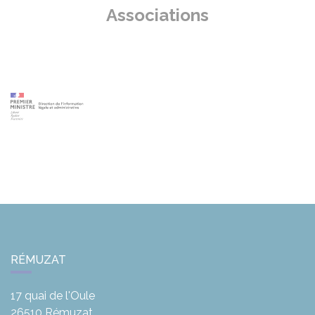
Associations
RÉMUZAT
17 quai de l'Oule
26510
Rémuzat