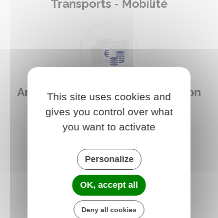
Transports - Mobilité
Argent - Impôts - Consommation
This site uses cookies and
gives you control over what
you want to activate
Personalize
Justice
OK, accept all
Deny all cookies