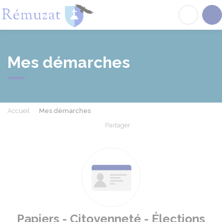
Rémuzat
Acc
Mes démarches
Accueil
Mes démarches
Partager
Partager sur Facebook
Partager sur X - Twit
Partager sur
Par
Papiers - Citoyenneté - Élections