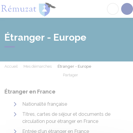
Rémuzat
Acc
Étranger - Europe
Accueil
Mes démarches
Étranger - Europe
Partager
Partager sur Facebook
Partager sur X - Twit
Partager sur
Par
Étranger en France
Nationalité française
Titres, cartes de séjour et documents de
circulation pour étranger en France
Entrée d'un étranger en France