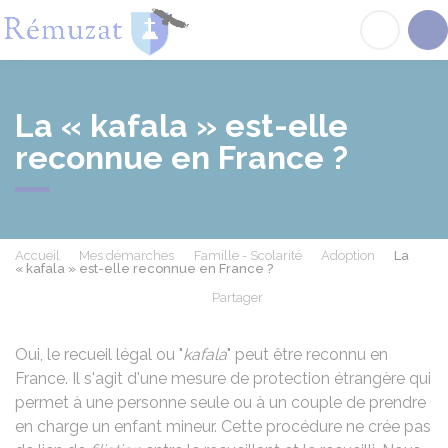
Rémuzat
Acc
La « kafala » est-elle
reconnue en France ?
Accueil
Mes démarches
Famille - Scolarité
Adoption
La
« kafala » est-elle reconnue en France ?
Partager
Partager sur Facebook
Partager sur X - Twit
Partager sur
Par
Oui, le recueil légal ou "
kafala
" peut être reconnu en
France. Il s'agit d'une mesure de protection étrangère qui
permet à une personne seule ou à un couple de prendre
en charge un enfant mineur. Cette procédure ne crée pas