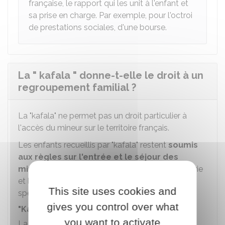
française, le rapport qui les unit à l'enfant et
sa prise en charge. Par exemple, pour l'octroi
de prestations sociales, d'une bourse.
La " kafala " donne-t-elle le droit à un
regroupement familial ?
La "kafala" ne permet pas un droit particulier à
l'accès du mineur sur le territoire français.
Les enfants recueillis par "kafala" restent
soumis
aux règles sur l'entrée et le séjour des
mineurs étrangers
en France, sauf pour l'Algérie
et le Maroc pour lesquels il existe des règles
This site uses cookies and
spécifiques.
gives you control over what
"Kafala" algérienne
you want to activate
La décision judiciaire de "kafala" ouvre droit au