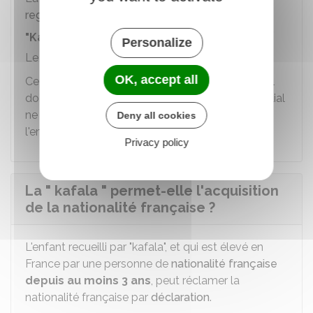
regroupement familial
.
"Kafala" marocaine
Personalize
Le
regroupement familial
n'est pas de droit.
OK, accept all
Cependant, lorsque le préfet prend sa décision, il
doit s'assurer qu'un refus de regroupement familial
ne porte pas atteinte à l'intérêt supérieur de
Deny all cookies
l'enfant.
Privacy policy
La " kafala " permet-elle l'acquisition
de la nationalité française ?
L'enfant recueilli par "kafala", et qui est élevé en
France par une personne de
nationalité française
depuis au moins 3 ans
, peut réclamer la
nationalité française par
déclaration
.