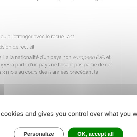
ou à l'étranger avec le recueillant
ision de recueil
'il a la nationalité d'un pays non
européen (UE)
et
engen
à partir d'un pays ne faisant pas partie de cet
à 3 mois au cours des 5 années précédant la
ance
 cookies and gives you control over what you w
ou tous documents attestant de la nationalité
, carte nationale d'identité, passeport français,
Personalize
OK, accept all