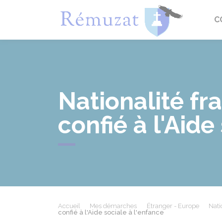
Rémuza
C
Nationalité fr
confié à l'Aide
Accueil
Mes démarches
Étranger - Europe
Nati
confié à l'Aide sociale à l'enfance