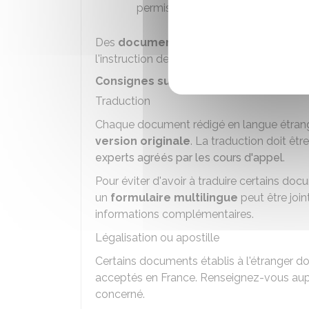
permis de conduire.
Des
documents complémentaires
pou
l'instruction de votre demande en fonction
Consignes sur les documents à fourni
Traduction
Chaque document rédigé en langue étrang
version originale
. La traduction doit êtr
experts agréés par les cours d'appel
.
Pour éviter d'avoir à traduire certains do
un
formulaire multilingue
peut être join
informations complémentaires.
Légalisation ou apostille
Certains documents établis à l'étranger d
acceptés en France. Renseignez-vous aup
concerné.