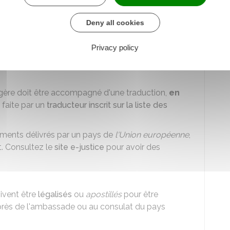
Deny all cookies
rront être demandés par le service en charge de
 de votre situation.
Privacy policy
r
ère doit être accompagné d'une traduction,
en
e faite par un
traducteur inscrit sur la liste des
cuments délivrés par un pays de
l'Union européenne
,
t. Consultez le
site e-justice
pour avoir des
oivent être
légalisés
ou
apostillés
pour être
rès de l'ambassade ou au consulat du pays