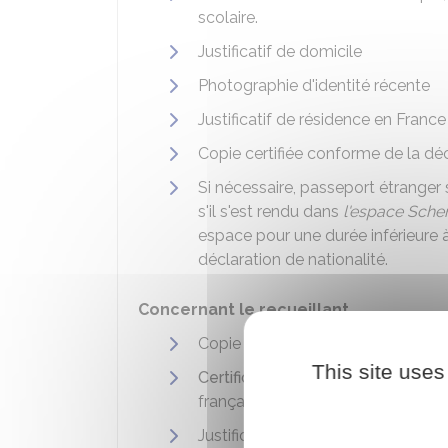
scolaire.
Justificatif de domicile
Photographie d'identité récente
Justificatif de résidence en France 
Copie certifiée conforme de la déc
Si nécessaire, passeport étranger s
s'il s'est rendu dans
l'espace Sch
espace pour une durée inférieure 
déclaration de nationalité.
Concernant le recueillant
Copie intégrale de l'acte de naiss
This site uses
Certificat de nationalité française
française
Justificatif d'identité. Par exemple