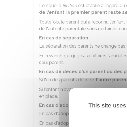
Lorsque la
filiation
est établie à l'égard d
de l'enfant
, le
premier parent reste se
Toutefois, le parent qui a reconnu l'enfant
de l'autorité parentale sous certaines con
En cas de séparation
La séparation des parents ne change pas la
En revanche, un juge aux affaires familiale
seul parent
.
En cas de décès d'un parent ou des 
Si l'un des parents décède,
l'autre paren
Si l'enfant n'avait qu'un seul parent ou bi
en place.
This site uses
En cas d'adoption
En cas d'
adoption
, le ou les
adoptants ex
En cas d'
adoption de l'enfant par l'autr