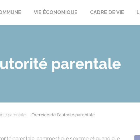
t
OMMUNE
VIE ÉCONOMIQUE
CADRE DE VIE
L
autorité parentale
rité parentale
Exercice de l'autorité parentale
torité parentale, comment elle s'exerce et quand elle