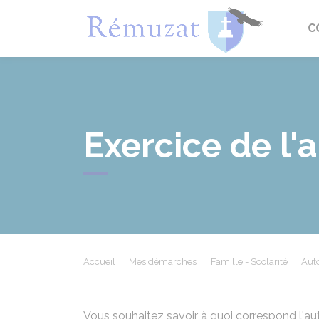
Rémuza
C
Exercice de l'
Accueil
Mes démarches
Famille - Scolarité
Auto
Vous souhaitez savoir à quoi correspond l'au