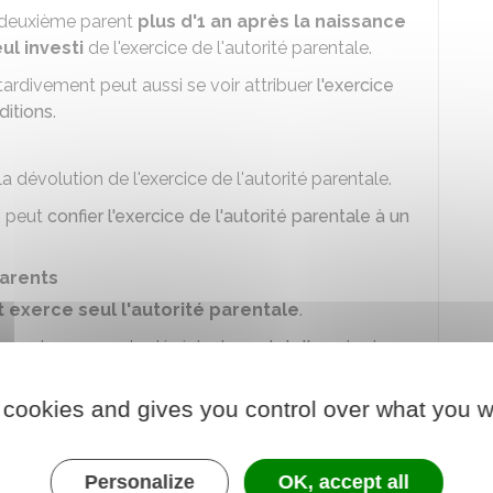
u deuxième parent
plus d'1 an après la naissance
ul investi
de l'exercice de l'autorité parentale.
 tardivement peut aussi se voir attribuer
l'exercice
ditions
.
 dévolution de l'exercice de l'autorité parentale.
s peut
confier l'exercice de l'autorité parentale à un
parents
t exerce seul l'autorité parentale
.
en que les 2 parents décèdent, une
tutelle
est mise
 cookies and gives you control over what you w
ercent l'autorité parentale
.
e membre d'un couple
, le
parent biologique
Personalize
OK, accept all