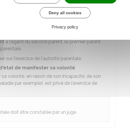
rentale. Toutefois les parents peuvent exercer
éposant une
déclaration conjointe
auprès du
Deny all cookies
L'autre parent biologique qui consent à l'adoption
Privacy policy
 filiation
ent
à l'égard du second parent, le premier parent
 parentale.
r sur l'exercice de l'autorité parentale.
d'état de manifester sa volonté
r sa volonté, en raison de son incapacité, de son
ladie par exemple), est privé de l'exercice de
ntale doit être constatée par un juge.