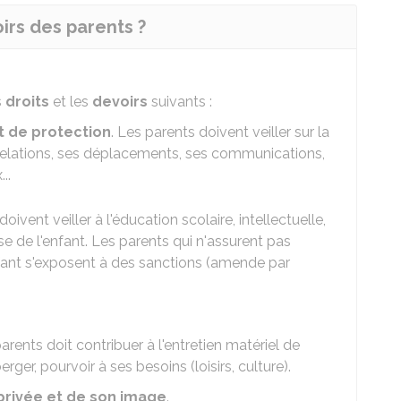
oirs des parents ?
s
droits
et les
devoirs
suivants :
t de protection
. Les parents doivent veiller sur la
es relations, ses déplacements, ses communications,
..
oivent veiller à l'éducation scolaire, intellectuelle,
e de l'enfant. Les parents qui n'assurent pas
fant s'exposent à des sanctions (amende par
arents doit contribuer à l'entretien matériel de
éberger, pourvoir à ses besoins (loisirs, culture).
 privée et de son image
.