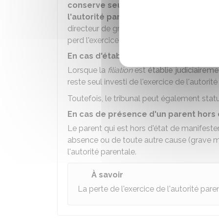
conserve seul
l'exercice de l'autorité pa
l'autorité parentale en commun
en d
directeur de greffe du tribunal judiciaire. 
perd l'exercice de l'autorité parentale.
En cas d'établissement judiciaire de la
Lorsque la
filiation
est
établie judiciairem
reste seul investi de l'exercice de l'autorité
Toutefois, le tribunal peut également statue
En cas de présence d'un parent hors 
Le parent qui est hors d'état de manifeste
absence ou de toute autre cause (grave ma
l'autorité parentale.
À savoir
La perte de l'exercice de l'autorité pare