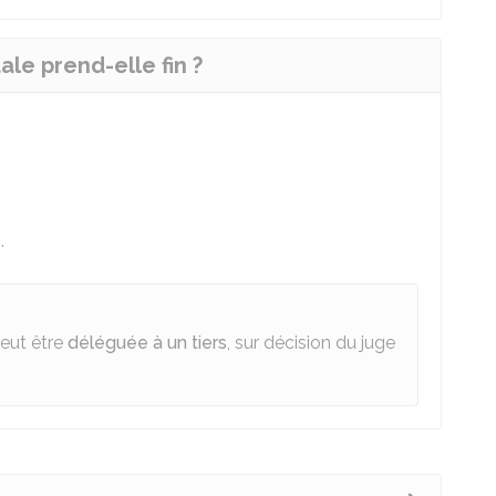
ale prend-elle fin ?
é
.
peut être
déléguée à un tiers
, sur décision du juge