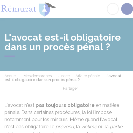
Rémuzat
Acc
L'avocat est-il obligatoire
dans un procès pénal ?
Accueil
Mes démarches
Justice
Affaire pénale
L'avocat
est-il obligatoire dans un procès pénal ?
Partager
Partager sur Facebook
Partager sur X - Twit
Partager sur
Par
L'avocat n'est
pas toujours obligatoire
en matière
pénale. Dans certaines procédures, la loi l'impose
notamment pour les mineurs. Même quand l'avocat
n'est pas obligatoire, le
prévenu
, la
victime
ou la
partie