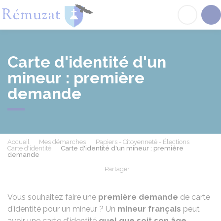
Rémuzat
Acc
Carte d'identité d'un
mineur : première
demande
Accueil
Mes démarches
Papiers - Citoyenneté - Élections
Carte d'identité
Carte d'identité d'un mineur : première
demande
Partager
Partager sur Facebook
Partager sur X - Twit
Partager sur
Par
Vous souhaitez faire une
première demande
de carte
d'identité pour un mineur ? Un
mineur français
peut
avoir une carte d'identité
quel que soit son âge