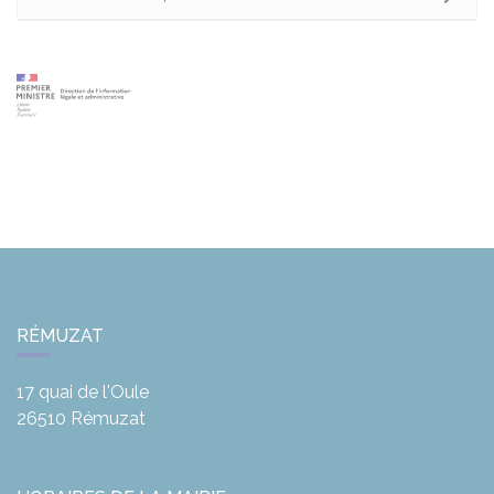
RÉMUZAT
17 quai de l'Oule
26510
Rémuzat