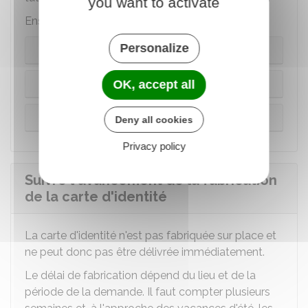
you want to activate
Ensuite, tout dépend de l'âge du mineur :
Personalize
Avant 12 ans
Entre 12 et 13 ans
OK, accept all
À partir de 13 ans
Deny all cookies
Privacy policy
Suivre l'avancement de la fabrication
de la carte d'identité
La carte d'identité n'est pas fabriquée sur place et
ne peut donc pas être délivrée immédiatement.
Le délai de fabrication dépend du lieu et de la
période de la demande. Il faut compter plusieurs