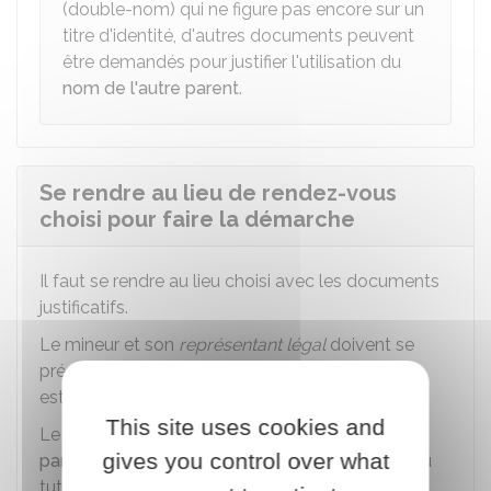
(double-nom) qui ne figure pas encore sur un
titre d'identité, d'autres documents peuvent
être demandés pour justifier l'utilisation du
nom de l'autre parent
.
Se rendre au lieu de rendez-vous
choisi pour faire la démarche
Il faut se rendre au lieu choisi avec les documents
justificatifs.
Le mineur et son
représentant légal
doivent se
présenter
ensemble
au guichet. Leur présence
est indispensable.
This site uses cookies and
Le représentant légal doit exercer
l'autorité
gives you control over what
parentale
. Il peut s'agir du père, de la mère ou du
tuteur. Il doit présenter sa propre pièce d'identité.