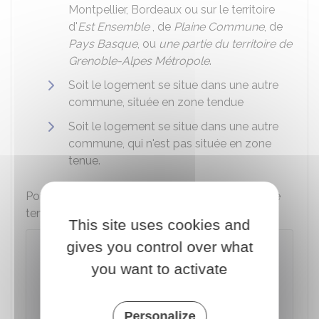
Montpellier, Bordeaux ou sur le territoire
d'
Est Ensemble
, de
Plaine Commune
, de
Pays Basque
, ou
une partie du territoire de
Grenoble-Alpes Métropole
.
Soit le logement se situe dans une autre
commune, située en zone tendue
Soit le logement se situe dans une autre
commune, qui n'est pas située en zone
tenue.
Pour savoir si votre commune est située en zone
tendue, vous pouvez utiliser ce simulateur :
This site uses cookies and
gives you control over what
Savoir si un logement est situé en
zone tendue (préavis du locataire et
you want to activate
encadrement des loyers)
Accéder au Simulateur
Personalize