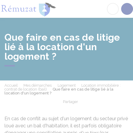
Rémuzat
Acc
Que faire en cas de litige
lié à la location d'un
logement ?
Accueil
Mes démarches
Logement
Location immobilière :
contrat de location (bail)
Que faire en cas de litige lié à la
location d'un logement ?
Partager
Partager sur Facebook
Partager sur X - Twit
Partager sur
Par
En cas de conflit au sujet d'un logement du secteur privé
loué avec un bail d'habitation, il est parfois obligatoire
d'engager une conciliation auprès
d'un tiers
(par