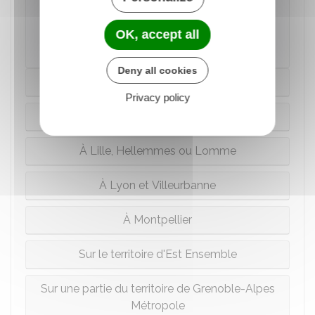
OK, accept all
Direction de l'information légale et administrative
(Dila) - Premier ministre
Deny all cookies
À Paris
Privacy policy
À Bordeaux
À Lille, Hellemmes ou Lomme
À Lyon et Villeurbanne
À Montpellier
Sur le territoire d'Est Ensemble
Sur une partie du territoire de Grenoble-Alpes
Métropole