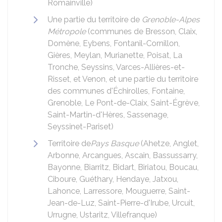
Romainville)
Une partie du territoire de
Grenoble-Alpes
Métropole
(communes de Bresson, Claix,
Domène, Eybens, Fontanil-Cornillon,
Gières, Meylan, Murianette, Poisat, La
Tronche, Seyssins, Varces-Allières-et-
Risset, et Venon, et une partie du territoire
des communes d'Échirolles, Fontaine,
Grenoble, Le Pont-de-Claix, Saint-Égrève,
Saint-Martin-d'Hères, Sassenage,
Seyssinet-Pariset)
Territoire de
Pays Basque
(Ahetze, Anglet,
Arbonne, Arcangues, Ascain, Bassussarry,
Bayonne, Biarritz, Bidart, Biriatou, Boucau,
Ciboure, Guéthary, Hendaye, Jatxou,
Lahonce, Larressore, Mouguerre, Saint-
Jean-de-Luz, Saint-Pierre-d'Irube, Urcuit,
Urrugne, Ustaritz, Villefranque)