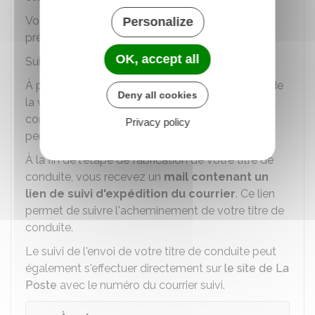
Votre boite aux lettres doit présenter le nom et
Personalize
prénom de la personne qui reçoit le courrier.
OK, accept all
Suivi de l'envoi du permis de conduire
À partir de la réception du SMS vous informant de
Deny all cookies
la validation de votre demande en ligne, il faut
compter
environ 15 jours
pour recevoir votre
Privacy policy
permis de conduire (titre de conduite).
À la fin de l'étape de fabrication de votre titre de
conduite, vous recevez un
mail contenant un
lien de suivi d'expédition du courrier
. Ce lien
permet de suivre l'acheminement de votre titre de
conduite.
Le suivi de l'envoi de votre titre de conduite peut
également s'effectuer directement sur
le site de La
Poste
avec le numéro du courrier suivi.