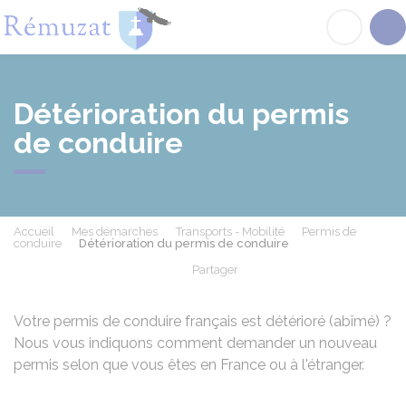
Rémuzat
Acc
Détérioration du permis
de conduire
Accueil
Mes démarches
Transports - Mobilité
Permis de
conduire
Détérioration du permis de conduire
Partager
Partager sur Facebook
Partager sur X - Twit
Partager sur
Par
Votre permis de conduire français est détérioré (abîmé) ?
Nous vous indiquons comment demander un nouveau
permis selon que vous êtes en France ou à l'étranger.