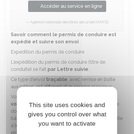
Accéder au service en ligne
Agence nationale des titres sécurisés (ANTS)
Savoir comment le permis de conduire est
expédié et suivre son envoi
Expédition du permis de conduire
L'expédition du permis de conduire (titre de
conduite) se fait
par Lettre suivie
.
Ce type d'envoi
traçable
, avec remise en boîte
aux lettres, est différent d'un courrier classique.
Vous devez
faire attention à l'adresse que
vous fournissez
dans la procédure en ligne. Elle
This site uses cookies and
doit être la plus complète possible (numéro de
gives you control over what
bâtiment, numéro d'appartement, numéro de boite
you want to activate
à lettres, étage, couloir, escalier, " résidant chez ",
etc.).