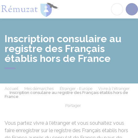
Rémuzat
Acc
Inscription consulaire au
registre des Français
établis hors de France
Accueil
Mes démarches
Étranger - Europe
Vivre à l'étranger
Inscription consulaire au registre des Français établis hors de
France
Partager
Partager sur Facebook
Partager sur X - Twit
Partager sur
Par
Vous partez vivre à l'étranger et vous souhaitez vous
faire enregistrer sur le registre des Français établis hors
de France auprès du consulat de France du pays de