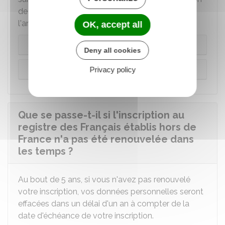
de handicap), vous pouvez vous rendre à
l'ambassade ou au consulat.
OK, accept all
Sur internet
Deny all cookies
Sur place
Privacy policy
Que se passe-t-il si l'inscription au
registre des Français établis hors de
France n'a pas été renouvelée dans
les temps ?
Au bout de 5 ans, si vous n'avez pas renouvelé
votre inscription, vos données personnelles seront
effacées dans un délai d'un an à compter de la
date d'échéance de votre inscription.