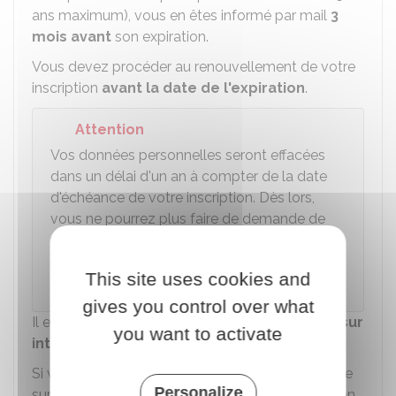
ans maximum), vous en êtes informé par mail
3
mois avant
son expiration.
Vous devez procéder au renouvellement de votre
inscription
avant la date de l'expiration
.
Attention
Vos données personnelles seront effacées
dans un délai d'un an à compter de la date
d'échéance de votre inscription. Dès lors,
vous ne pourrez plus faire de demande de
renouvellement. Seule une demande de 1ère
inscription au registre des Français établis
This site uses cookies and
hors de France vous sera accessible.
gives you control over what
Il est
recommandé
de privilégier la démarche
sur
you want to activate
internet
.
Si vous n'êtes pas en mesure de faire la demande
Personalize
sur internet (par exemple, si vous êtes en situation