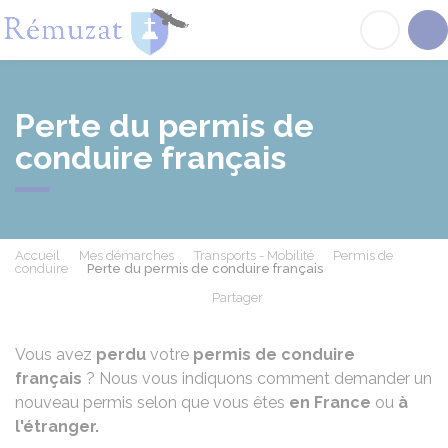
Rémuzat
Acc
Perte du permis de
conduire français
Accueil
Mes démarches
Transports - Mobilité
Permis de
conduire
Perte du permis de conduire français
Partager
Partager sur Facebook
Partager sur X - Twit
Partager sur
Par
Vous avez
perdu
votre
permis de conduire
français
? Nous vous indiquons comment demander un
nouveau permis selon que vous êtes
en France
ou
à
l'étranger.