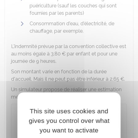
puériculture (sauf les couches qui sont
fournies par les parents)
Consommation d'eau, d'électricité, de
chauffage, par exemple.
L'indemnité prévue par la convention collective est
au moins égale à
3,80 €
par enfant et pour une
journée de 9 heures.
Son montant varie en fonction de la durée
d'accueil. Mais il ne peut pas être inférieur à
2,65 €
.
Un simulateur propose de réaliser une estimation
mensuelle des indemnités d'entretien :
This site uses cookies and
Calculer les indemnités d'entretien
de l'assistante maternelle
gives you control over what
you want to activate
Accéder au Simulateur