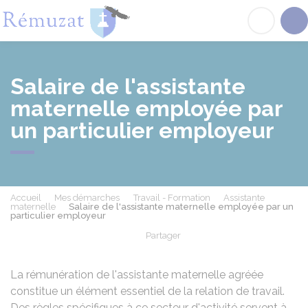
Rémuzat
Acc
Salaire de l'assistante
maternelle employée par
un particulier employeur
Accueil
Mes démarches
Travail - Formation
Assistante
maternelle
Salaire de l'assistante maternelle employée par un
particulier employeur
Partager
Partager sur Facebook
Partager sur X - Twit
Partager sur
Par
La rémunération de l'assistante maternelle agréée
constitue un élément essentiel de la relation de travail.
Des règles spécifiques à ce secteur d'activité servent à