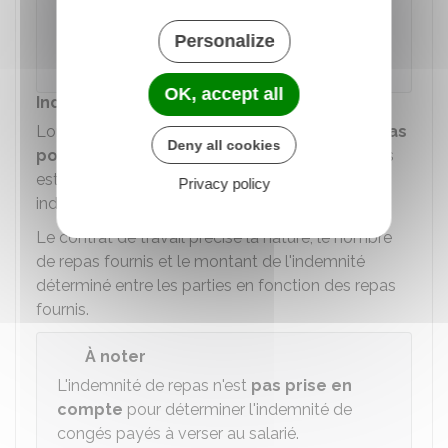
Personalize
Direction de l'information légale et administrative
(Dila) - Premier ministre
OK, accept all
Indemnité de frais de repas
Lorsque l'assistante maternelle
fournit les repas
Deny all cookies
pour l'enfant accueilli
, une indemnité de repas
est versée par le particulier employeur. Cette
Privacy policy
indemnité s'ajoute au salaire.
Le contrat de travail précise la nature, le nombre
de repas fournis et le montant de l'indemnité
déterminé entre les parties en fonction des repas
fournis.
À noter
L'indemnité de repas n'est
pas prise en
compte
pour déterminer l'indemnité de
congés payés à verser au salarié.